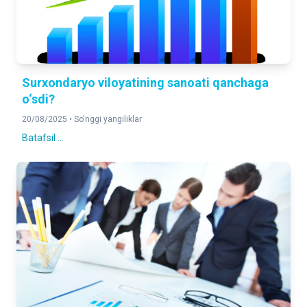
Surxondaryo viloyatining sanoati qanchaga
o‘sdi?
20/08/2025 •
So'nggi yangiliklar
Batafsil ...