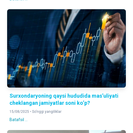
Surxondaryoning qaysi hududida mas’uliyati
cheklangan jamiyatlar soni ko‘p?
15/08/2025 •
So'nggi yangiliklar
Batafsil ...