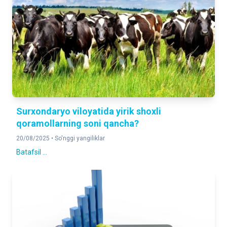
Surxondaryo viloyatida yirik shoxli
qoramollarning soni qancha?
20/08/2025 •
So'nggi yangiliklar
Batafsil ...