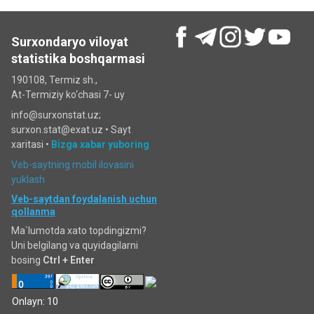
Surxondaryo viloyat
statistika boshqarmasi
190108, Termiz sh.,
At-Termiziy ko‘chasi 7- uy
info@surxonstat.uz;
surxon.stat@exat.uz •
Sayt
xaritasi
•
Bizga xabar yuboring
Veb-saytning mobil ilovasini
yuklash
Veb-saytdan foydalanish uchun
qollanma
Ma`lumotda xato topdingizmi?
Uni belgilang va quyidagilarni
bosing
Ctrl + Enter
Onlayn: 10