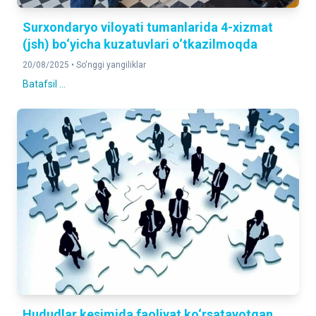
Surxondaryo viloyati tumanlarida 4-xizmat
(jsh) bo‘yicha kuzatuvlari o‘tkazilmoqda
20/08/2025 •
So'nggi yangiliklar
Batafsil ...
Hududlar kesimida faoliyat ko‘rsatayotgan