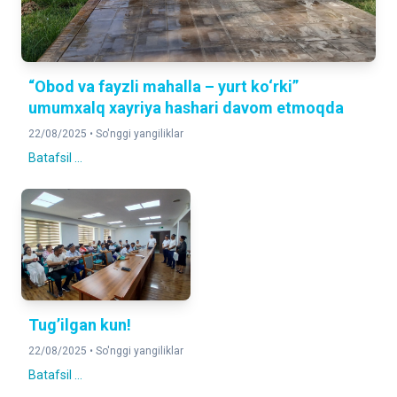
“Obod va fayzli mahalla – yurt ko‘rki”
umumxalq xayriya hashari davom etmoqda
22/08/2025 •
So'nggi yangiliklar
Batafsil ...
Tug’ilgan kun!
22/08/2025 •
So'nggi yangiliklar
Batafsil ...