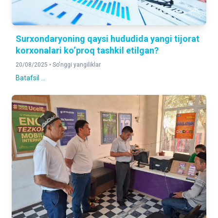
Surxondaryoning qaysi hududida yangi tijorat
korxonalari ko‘proq tashkil etilgan?
20/08/2025 •
So'nggi yangiliklar
Batafsil ...