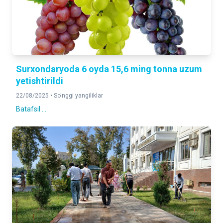
Surxondaryoda 6 oyda 15,6 ming tonna uzum
yetishtirildi
22/08/2025 •
So'nggi yangiliklar
Batafsil ...