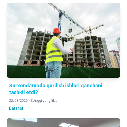
Surxondaryoda qurilish ishlari qanchani
tashkil etdi?
22/08/2025 •
So'nggi yangiliklar
Batafsil ...