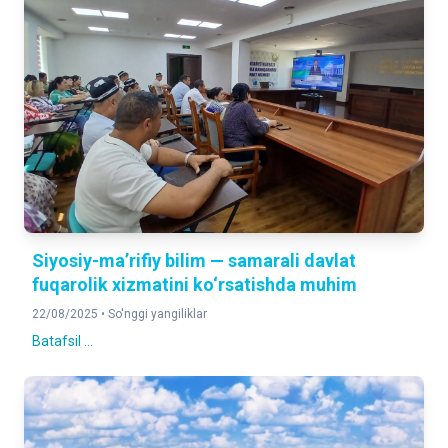
Siyosiy-ma’rifiy bilim — samarali davlat
fuqarolik xizmatini ko‘rsatishda muhim
22/08/2025 •
So'nggi yangiliklar
Batafsil ...