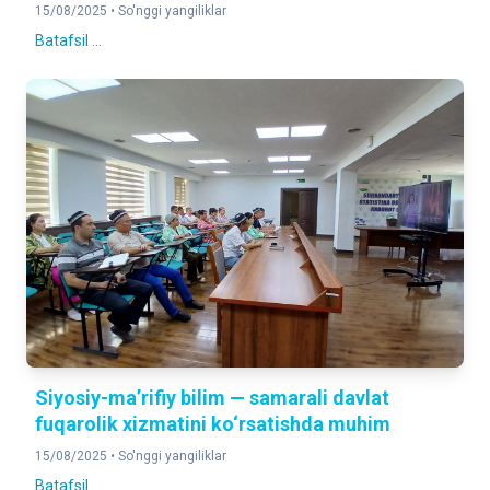
15/08/2025 •
So'nggi yangiliklar
Batafsil ...
Siyosiy-ma’rifiy bilim — samarali davlat
fuqarolik xizmatini ko‘rsatishda muhim
15/08/2025 •
So'nggi yangiliklar
Batafsil ...