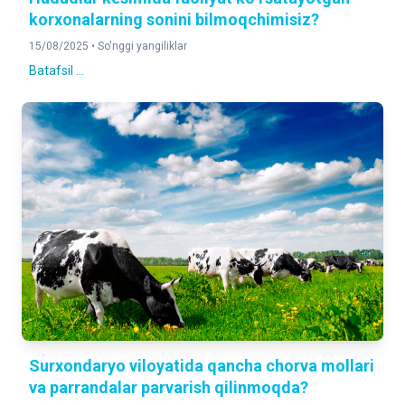
korxonalarning sonini bilmoqchimisiz?
15/08/2025 •
So'nggi yangiliklar
Batafsil ...
Surxondaryo viloyatida qancha chorva mollari
va parrandalar parvarish qilinmoqda?