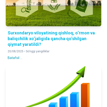
Surxondaryo viloyatining qishloq, o‘rmon va
baliqchilik xo‘jaligida qancha qo‘shilgan
qiymat yaratildi?
20/08/2025 •
So'nggi yangiliklar
Batafsil ...