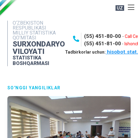
UZ
BOSHQARMA HAQIDA
O‘ZBEKISTON
RESPUBLIKASI
OCHIQ MA'LUMOTLAR
MILLIY STATISTIKA
(55) 451-80-00
-
Call C
QO‘MITASI
NASHRLAR
SURXONDARYO
(55) 451-81-00
-
Ishonch
VILOYATI
hisobot.stat
INTERAKTIV XIZMATLAR
Tadbirkorlar uchun:
STATISTIKA
MATBUOT XIZMATI
BOSHQARMASI
MUROJAATLAR
KONTAKTLAR
SO'NGGI YANGILIKLAR