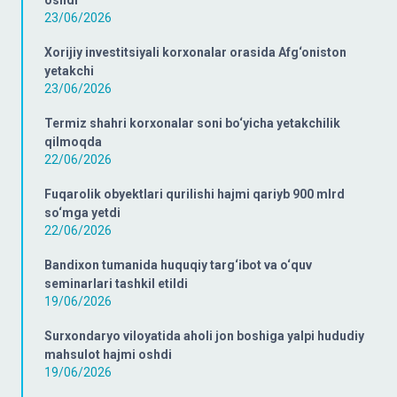
oshdi
23/06/2026
Xorijiy investitsiyali korxonalar orasida Afg‘oniston
yetakchi
23/06/2026
Termiz shahri korxonalar soni bo‘yicha yetakchilik
qilmoqda
22/06/2026
Fuqarolik obyektlari qurilishi hajmi qariyb 900 mlrd
so‘mga yetdi
22/06/2026
Bandixon tumanida huquqiy targ‘ibot va o‘quv
seminarlari tashkil etildi
19/06/2026
Surxondaryo viloyatida aholi jon boshiga yalpi hududiy
mahsulot hajmi oshdi
19/06/2026