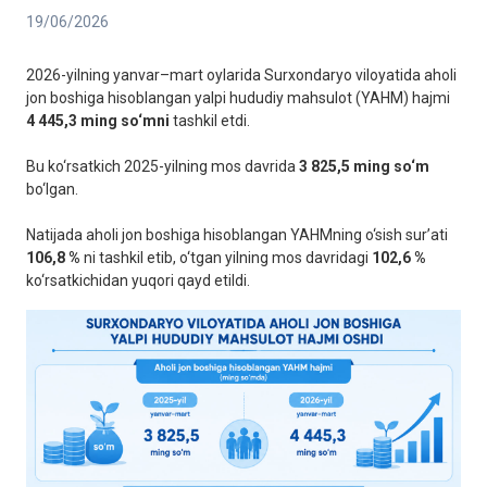
19/06/2026
2026-yilning yanvar–mart oylarida Surxondaryo viloyatida aholi
jon boshiga hisoblangan yalpi hududiy mahsulot (YAHM) hajmi
4 445,3 ming so‘mni
tashkil etdi.
Bu ko‘rsatkich 2025-yilning mos davrida
3 825,5 ming so‘m
bo‘lgan.
Natijada aholi jon boshiga hisoblangan YAHMning o‘sish sur’ati
106,8 %
ni tashkil etib, o‘tgan yilning mos davridagi
102,6 %
ko‘rsatkichidan yuqori qayd etildi.