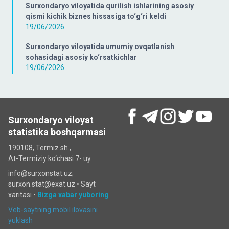
Surxondaryo viloyatida qurilish ishlarining asosiy
qismi kichik biznes hissasiga to‘g‘ri keldi
19/06/2026
Surxondaryo viloyatida umumiy ovqatlanish
sohasidagi asosiy ko‘rsatkichlar
19/06/2026
Surxondaryo viloyat
statistika boshqarmasi
190108, Termiz sh.,
At-Termiziy ko‘chasi 7- uy
info@surxonstat.uz;
surxon.stat@exat.uz •
Sayt
xaritasi
•
Bizga xabar yuboring
Veb-saytning mobil ilovasini
yuklash