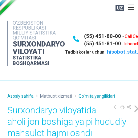
UZ
BOSHQARMA HAQIDA
O‘ZBEKISTON
RESPUBLIKASI
OCHIQ MA'LUMOTLAR
MILLIY STATISTIKA
(55) 451-80-00
-
Call C
QO‘MITASI
NASHRLAR
SURXONDARYO
(55) 451-81-00
-
Ishonch
VILOYATI
hisobot.stat
INTERAKTIV XIZMATLAR
Tadbirkorlar uchun:
STATISTIKA
MATBUOT XIZMATI
BOSHQARMASI
MUROJAATLAR
KONTAKTLAR
Asosiy sahifa
Matbuot xizmati
Qo'mita yangiliklari
Surxondaryo viloyatida
aholi jon boshiga yalpi hududiy
mahsulot hajmi oshdi