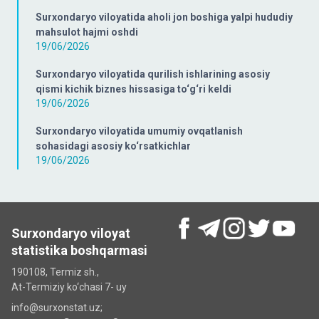
Surxondaryo viloyatida aholi jon boshiga yalpi hududiy
mahsulot hajmi oshdi
19/06/2026
Surxondaryo viloyatida qurilish ishlarining asosiy
qismi kichik biznes hissasiga to‘g‘ri keldi
19/06/2026
Surxondaryo viloyatida umumiy ovqatlanish
sohasidagi asosiy ko‘rsatkichlar
19/06/2026
Surxondaryo viloyat
statistika boshqarmasi
190108, Termiz sh.,
At-Termiziy ko‘chasi 7- uy
info@surxonstat.uz;