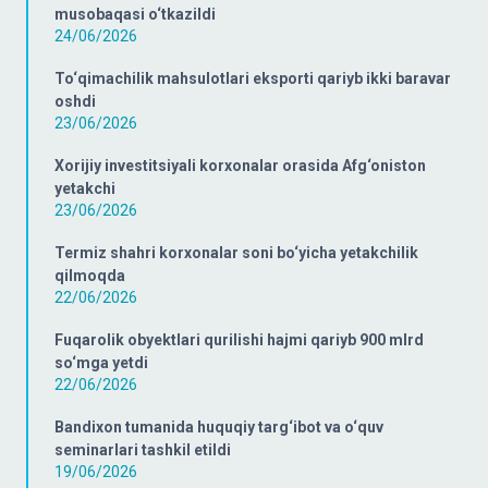
musobaqasi o‘tkazildi
24/06/2026
To‘qimachilik mahsulotlari eksporti qariyb ikki baravar
oshdi
23/06/2026
Xorijiy investitsiyali korxonalar orasida Afg‘oniston
yetakchi
23/06/2026
Termiz shahri korxonalar soni bo‘yicha yetakchilik
qilmoqda
22/06/2026
Fuqarolik obyektlari qurilishi hajmi qariyb 900 mlrd
so‘mga yetdi
22/06/2026
Bandixon tumanida huquqiy targ‘ibot va o‘quv
seminarlari tashkil etildi
19/06/2026