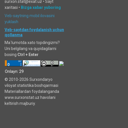
surxon.stat@exat.uz •
Sayt
xaritasi
•
Bizga xabar yuboring
Veb-saytning mobil ilovasini
yuklash
Veb-saytdan foydalanish uchun
qollanma
Ma`lumotda xato topdingizmi?
Uni belgilang va quyidagilarni
bosing
Ctrl + Enter
Onlayn: 29
© 2010-2026 Surxondaryo
viloyat statistika boshqarmasi
Materiallardan foydalanganda
www.surxonstat.uz havolani
keltirish majburiy.