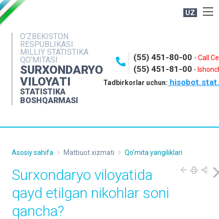
UZ
BOSHQARMA HAQIDA
O‘ZBEKISTON
RESPUBLIKASI
OCHIQ MA'LUMOTLAR
MILLIY STATISTIKA
(55) 451-80-00
-
Call C
QO‘MITASI
NASHRLAR
SURXONDARYO
(55) 451-81-00
-
Ishonch
VILOYATI
hisobot.stat
INTERAKTIV XIZMATLAR
Tadbirkorlar uchun:
STATISTIKA
MATBUOT XIZMATI
BOSHQARMASI
MUROJAATLAR
KONTAKTLAR
Asosiy sahifa
Matbuot xizmati
Qo'mita yangiliklari
Surxondaryo viloyatida
qayd etilgan nikohlar soni
qancha?