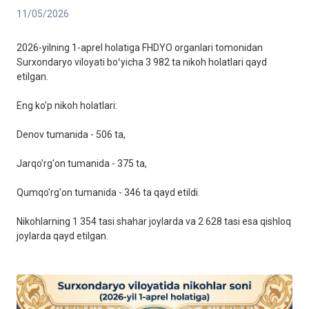
11/05/2026
2026-yilning 1-aprel holatiga FHDYO organlari tomonidan
Surxondaryo viloyati boʻyicha 3 982 ta nikoh holatlari qayd
etilgan.
Eng ko'p nikoh holatlari:
Denov tumanida - 506 ta,
Jarqo'rg'on tumanida - 375 ta,
Qumqo'rg'on tumanida - 346 ta qayd etildi.
Nikohlarning 1 354 tasi shahar joylarda va 2 628 tasi esa qishloq
joylarda qayd etilgan.