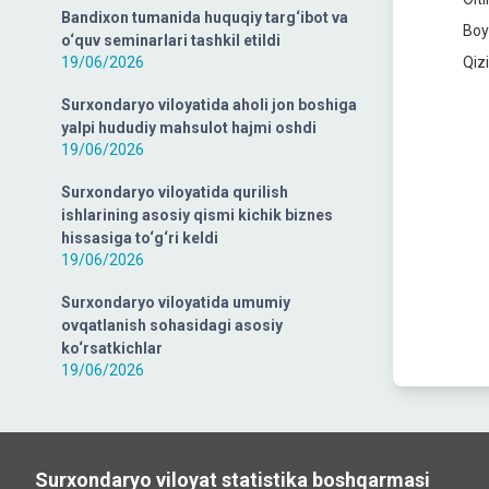
Bandixon tumanida huquqiy targ‘ibot va
Boy
o‘quv seminarlari tashkil etildi
19/06/2026
Qiz
Surxondaryo viloyatida aholi jon boshiga
yalpi hududiy mahsulot hajmi oshdi
19/06/2026
Surxondaryo viloyatida qurilish
ishlarining asosiy qismi kichik biznes
hissasiga to‘g‘ri keldi
19/06/2026
Surxondaryo viloyatida umumiy
ovqatlanish sohasidagi asosiy
ko‘rsatkichlar
19/06/2026
Surxondaryo viloyat statistika boshqarmasi