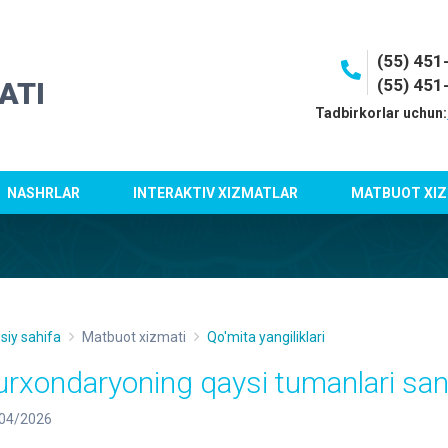
(55) 45
(55) 451
ATI
Tadbirkorlar uchun:
NASHRLAR
INTERAKTIV XIZMATLAR
MATBUOT XIZ
siy sahifa
Matbuot xizmati
Qo'mita yangiliklari
urxondaryoning qaysi tumanlari san
04/2026