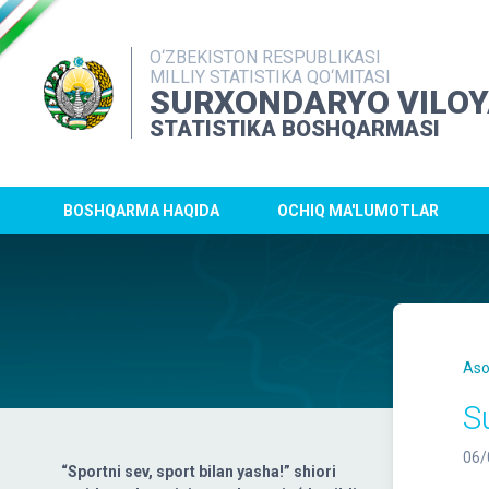
O‘ZBEKISTON RESPUBLIKASI
MILLIY STATISTIKA QO‘MITASI
SURXONDARYO VILOY
STATISTIKA BOSHQARMASI
BOSHQARMA HAQIDA
OCHIQ MA'LUMOTLAR
Aso
S
06/
“Sportni sev, sport bilan yasha!” shiori