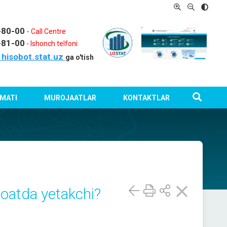
1-80-00
-
Call Centre
-81-00
-
Ishonch telfoni
hisobot.stat.uz
ga o'tish
MATI
MUROJAATLAR
KONTAKTLAR
oatda yetakchi?