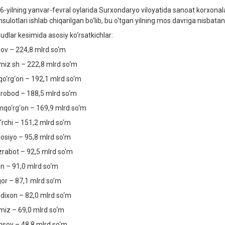
6-yilning yanvar-fevral oylarida Surxondaryo viloyatida sanoat korxonal
ulotlari ishlab chiqarilgan bo‘lib, bu o‘tgan yilning mos davriga nisbatan 
udlar kesimida asosiy ko‘rsatkichlar:
ov – 224,8 mlrd so‘m
miz sh – 222,8 mlrd so‘m
qo‘rg‘on – 192,1 mlrd so‘m
robod – 188,5 mlrd so‘m
qo‘rg‘on – 169,9 mlrd so‘m
‘rchi – 151,2 mlrd so‘m
iosiyo – 95,8 mlrd so‘m
rabot – 92,5 mlrd so‘m
n – 91,0 mlrd so‘m
or – 87,1 mlrd so‘m
dixon – 82,0 mlrd so‘m
miz – 69,0 mlrd so‘m
insoy – 48,8 mlrd so‘m