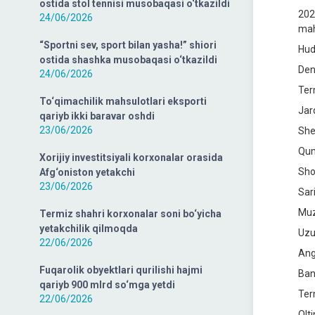
ostida stol tennisi musobaqasi o‘tkazildi
202
24/06/2026
mahs
“Sportni sev, sport bilan yasha!” shiori
Hud
ostida shashka musobaqasi o‘tkazildi
Den
24/06/2026
Ter
To‘qimachilik mahsulotlari eksporti
Jar
qariyb ikki baravar oshdi
23/06/2026
She
Qum
Xorijiy investitsiyali korxonalar orasida
Sho
Afg‘oniston yetakchi
23/06/2026
Sar
Muz
Termiz shahri korxonalar soni bo‘yicha
yetakchilik qilmoqda
Uzu
22/06/2026
Ang
Fuqarolik obyektlari qurilishi hajmi
Ban
qariyb 900 mlrd so‘mga yetdi
Ter
22/06/2026
Olt