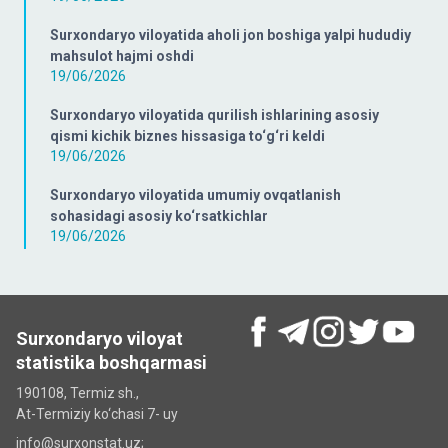
Surxondaryo viloyatida aholi jon boshiga yalpi hududiy
mahsulot hajmi oshdi
19/06/2026
Surxondaryo viloyatida qurilish ishlarining asosiy
qismi kichik biznes hissasiga to‘g‘ri keldi
19/06/2026
Surxondaryo viloyatida umumiy ovqatlanish
sohasidagi asosiy ko‘rsatkichlar
19/06/2026
Surxondaryo viloyat
statistika boshqarmasi
190108, Termiz sh.,
At-Termiziy ko‘chasi 7- uy
info@surxonstat.uz;