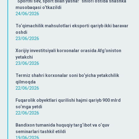
“Sportni sev, sport bilan yasha!” shiori ostida shashka
musobaqasi o‘tkazildi
24/06/2026
To‘qimachilik mahsulotlari eksporti qariyb ikki baravar
oshdi
23/06/2026
Xorijiy investitsiyali korxonalar orasida Afg‘oniston
yetakchi
23/06/2026
Termiz shahri korxonalar soni bo‘yicha yetakchilik
qilmoqda
22/06/2026
Fuqarolik obyektlari qurilishi hajmi qariyb 900 mlrd
so‘mga yetdi
22/06/2026
Bandixon tumanida huquqiy targ‘ibot va o‘quv
seminarlari tashkil etildi
19/06/2026