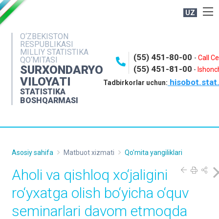
UZ
BOSHQARMA HAQIDA
O‘ZBEKISTON
RESPUBLIKASI
OCHIQ MA'LUMOTLAR
MILLIY STATISTIKA
(55) 451-80-00
-
Call C
QO‘MITASI
NASHRLAR
SURXONDARYO
(55) 451-81-00
-
Ishonch
VILOYATI
hisobot.stat
INTERAKTIV XIZMATLAR
Tadbirkorlar uchun:
STATISTIKA
MATBUOT XIZMATI
BOSHQARMASI
MUROJAATLAR
KONTAKTLAR
Asosiy sahifa
Matbuot xizmati
Qo'mita yangiliklari
Aholi va qishloq xo‘jaligini
ro‘yxatga olish bo‘yicha o‘quv
seminarlari davom etmoqda