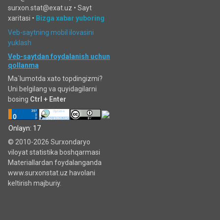
surxon.stat@exat.uz •
Sayt
xaritasi
•
Bizga xabar yuboring
Veb-saytning mobil ilovasini
yuklash
Veb-saytdan foydalanish uchun
qollanma
Ma`lumotda xato topdingizmi?
Uni belgilang va quyidagilarni
bosing
Ctrl + Enter
Onlayn: 17
© 2010-2026 Surxondaryo
viloyat statistika boshqarmasi
Materiallardan foydalanganda
www.surxonstat.uz havolani
keltirish majburiy.