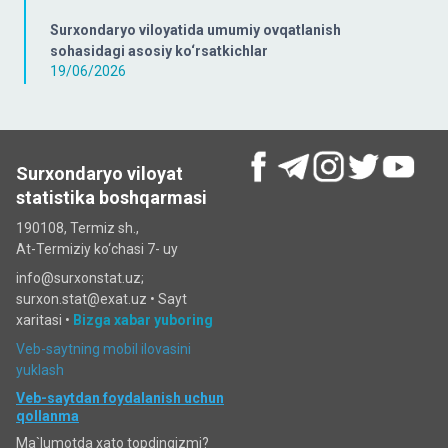
Surxondaryo viloyatida umumiy ovqatlanish
sohasidagi asosiy ko‘rsatkichlar
19/06/2026
Surxondaryo viloyat
statistika boshqarmasi
190108, Termiz sh.,
At-Termiziy ko‘chasi 7- uy
info@surxonstat.uz;
surxon.stat@exat.uz •
Sayt
xaritasi
•
Bizga xabar yuboring
Veb-saytning mobil ilovasini
yuklash
Veb-saytdan foydalanish uchun
qollanma
Ma`lumotda xato topdingizmi?