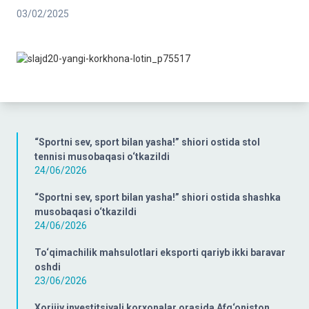
03/02/2025
“Sportni sev, sport bilan yasha!” shiori ostida stol
tennisi musobaqasi o‘tkazildi
24/06/2026
“Sportni sev, sport bilan yasha!” shiori ostida shashka
musobaqasi o‘tkazildi
24/06/2026
To‘qimachilik mahsulotlari eksporti qariyb ikki baravar
oshdi
23/06/2026
Xorijiy investitsiyali korxonalar orasida Afg‘oniston