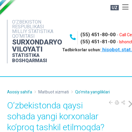
UZ
BOSHQARMA HAQIDA
O‘ZBEKISTON
RESPUBLIKASI
OCHIQ MA'LUMOTLAR
MILLIY STATISTIKA
(55) 451-80-00
-
Call C
QO‘MITASI
NASHRLAR
SURXONDARYO
(55) 451-81-00
-
Ishonch
VILOYATI
hisobot.stat
INTERAKTIV XIZMATLAR
Tadbirkorlar uchun:
STATISTIKA
MATBUOT XIZMATI
BOSHQARMASI
MUROJAATLAR
KONTAKTLAR
Asosiy sahifa
Matbuot xizmati
Qo'mita yangiliklari
O‘zbekistonda qaysi
sohada yangi korxonalar
ko‘proq tashkil etilmoqda?