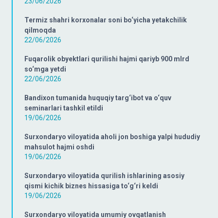
23/06/2026
Termiz shahri korxonalar soni bo‘yicha yetakchilik
qilmoqda
22/06/2026
Fuqarolik obyektlari qurilishi hajmi qariyb 900 mlrd
so‘mga yetdi
22/06/2026
Bandixon tumanida huquqiy targ‘ibot va o‘quv
seminarlari tashkil etildi
19/06/2026
Surxondaryo viloyatida aholi jon boshiga yalpi hududiy
mahsulot hajmi oshdi
19/06/2026
Surxondaryo viloyatida qurilish ishlarining asosiy
qismi kichik biznes hissasiga to‘g‘ri keldi
19/06/2026
Surxondaryo viloyatida umumiy ovqatlanish