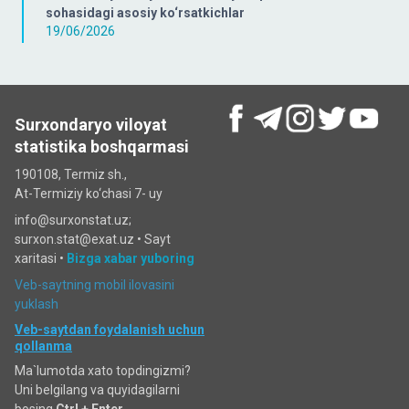
sohasidagi asosiy ko‘rsatkichlar
19/06/2026
Surxondaryo viloyat
statistika boshqarmasi
190108, Termiz sh.,
At-Termiziy ko‘chasi 7- uy
info@surxonstat.uz;
surxon.stat@exat.uz •
Sayt
xaritasi
•
Bizga xabar yuboring
Veb-saytning mobil ilovasini
yuklash
Veb-saytdan foydalanish uchun
qollanma
Ma`lumotda xato topdingizmi?
Uni belgilang va quyidagilarni