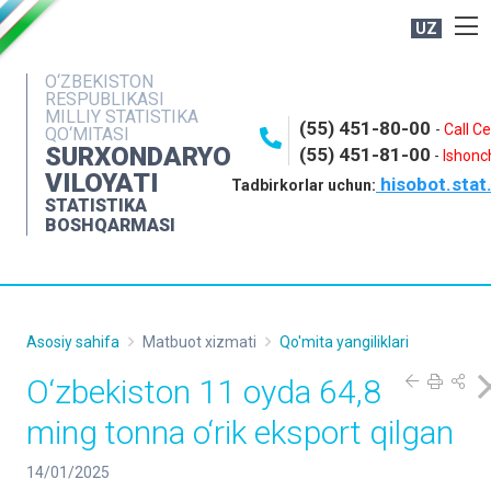
UZ
BOSHQARMA HAQIDA
O‘ZBEKISTON
RESPUBLIKASI
OCHIQ MA'LUMOTLAR
MILLIY STATISTIKA
(55) 451-80-00
-
Call C
QO‘MITASI
NASHRLAR
SURXONDARYO
(55) 451-81-00
-
Ishonch
VILOYATI
hisobot.stat
INTERAKTIV XIZMATLAR
Tadbirkorlar uchun:
STATISTIKA
MATBUOT XIZMATI
BOSHQARMASI
MUROJAATLAR
KONTAKTLAR
Asosiy sahifa
Matbuot xizmati
Qo'mita yangiliklari
O‘zbekiston 11 oyda 64,8
ming tonna o‘rik eksport qilgan
14/01/2025