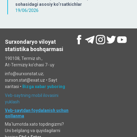
sohasidagi asosiy ko‘rsatkichlar
19/06/2026
Surxondaryo viloyat
statistika boshqarmasi
190108, Termiz sh.,
At-Termiziy ko‘chasi 7- uy
info@surxonstat.uz;
surxon.stat@exat.uz •
Sayt
xaritasi
•
Bizga xabar yuboring
Veb-saytning mobil ilovasini
yuklash
Veb-saytdan foydalanish uchun
qollanma
Ma`lumotda xato topdingizmi?
Uni belgilang va quyidagilarni