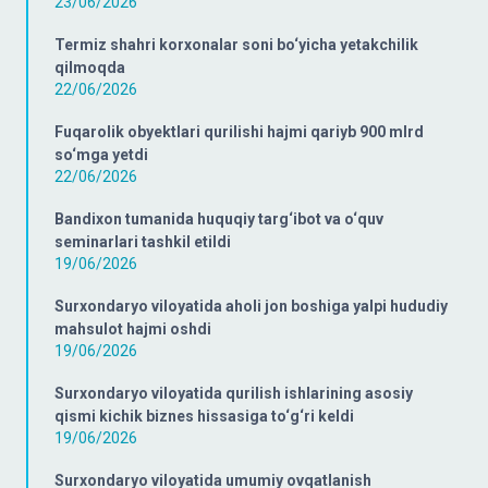
23/06/2026
Termiz shahri korxonalar soni bo‘yicha yetakchilik
qilmoqda
22/06/2026
Fuqarolik obyektlari qurilishi hajmi qariyb 900 mlrd
so‘mga yetdi
22/06/2026
Bandixon tumanida huquqiy targ‘ibot va o‘quv
seminarlari tashkil etildi
19/06/2026
Surxondaryo viloyatida aholi jon boshiga yalpi hududiy
mahsulot hajmi oshdi
19/06/2026
Surxondaryo viloyatida qurilish ishlarining asosiy
qismi kichik biznes hissasiga to‘g‘ri keldi
19/06/2026
Surxondaryo viloyatida umumiy ovqatlanish