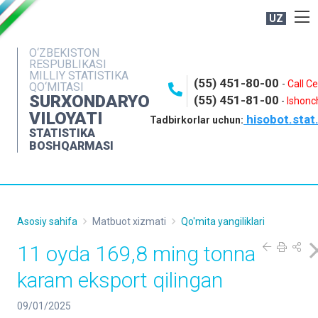
UZ
BOSHQARMA HAQIDA
O‘ZBEKISTON
RESPUBLIKASI
OCHIQ MA'LUMOTLAR
MILLIY STATISTIKA
(55) 451-80-00
-
Call C
QO‘MITASI
NASHRLAR
SURXONDARYO
(55) 451-81-00
-
Ishonch
VILOYATI
hisobot.stat
INTERAKTIV XIZMATLAR
Tadbirkorlar uchun:
STATISTIKA
MATBUOT XIZMATI
BOSHQARMASI
MUROJAATLAR
KONTAKTLAR
Asosiy sahifa
Matbuot xizmati
Qo'mita yangiliklari
11 oyda 169,8 ming tonna
karam eksport qilingan
09/01/2025