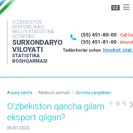
UZ
BOSHQARMA HAQIDA
O‘ZBEKISTON
RESPUBLIKASI
OCHIQ MA'LUMOTLAR
MILLIY STATISTIKA
(55) 451-80-00
-
Call C
QO‘MITASI
NASHRLAR
SURXONDARYO
(55) 451-81-00
-
Ishonch
VILOYATI
hisobot.stat
INTERAKTIV XIZMATLAR
Tadbirkorlar uchun:
STATISTIKA
MATBUOT XIZMATI
BOSHQARMASI
MUROJAATLAR
KONTAKTLAR
Asosiy sahifa
Matbuot xizmati
Qo'mita yangiliklari
O‘zbekiston qancha gilam
eksport qilgan?
06/01/2025