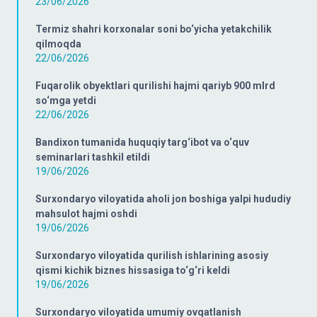
23/06/2026
Termiz shahri korxonalar soni bo‘yicha yetakchilik
qilmoqda
22/06/2026
Fuqarolik obyektlari qurilishi hajmi qariyb 900 mlrd
so‘mga yetdi
22/06/2026
Bandixon tumanida huquqiy targ‘ibot va o‘quv
seminarlari tashkil etildi
19/06/2026
Surxondaryo viloyatida aholi jon boshiga yalpi hududiy
mahsulot hajmi oshdi
19/06/2026
Surxondaryo viloyatida qurilish ishlarining asosiy
qismi kichik biznes hissasiga to‘g‘ri keldi
19/06/2026
Surxondaryo viloyatida umumiy ovqatlanish