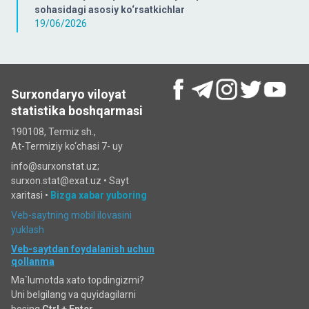
sohasidagi asosiy ko‘rsatkichlar
19/06/2026
Surxondaryo viloyat
statistika boshqarmasi
190108, Termiz sh.,
At-Termiziy ko‘chasi 7- uy
info@surxonstat.uz;
surxon.stat@exat.uz •
Sayt
xaritasi
•
Bizga xabar yuboring
Veb-saytning mobil ilovasini
yuklash
Veb-saytdan foydalanish uchun
qollanma
Ma`lumotda xato topdingizmi?
Uni belgilang va quyidagilarni