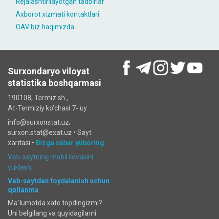
Rejalashtirilayotgan tadbirlar
Axborot xizmati kontaktlari
OAV biz haqimizda
Surxondaryo viloyat
statistika boshqarmasi
190108, Termiz sh.,
At-Termiziy ko‘chasi 7- uy
info@surxonstat.uz;
surxon.stat@exat.uz •
Sayt
xaritasi
•
Bizga xabar yuboring
Veb-saytning mobil ilovasini
yuklash
Veb-saytdan foydalanish uchun
qollanma
Ma`lumotda xato topdingizmi?
Uni belgilang va quyidagilarni