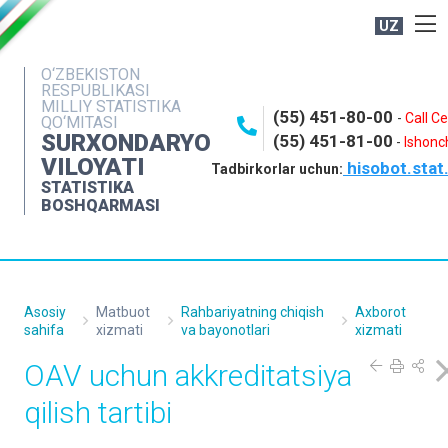
UZ
BOSHQARMA HAQIDA
O‘ZBEKISTON
RESPUBLIKASI
OCHIQ MA'LUMOTLAR
MILLIY STATISTIKA
(55) 451-80-00
-
Call C
QO‘MITASI
NASHRLAR
SURXONDARYO
(55) 451-81-00
-
Ishonch
VILOYATI
hisobot.stat
INTERAKTIV XIZMATLAR
Tadbirkorlar uchun:
STATISTIKA
MATBUOT XIZMATI
BOSHQARMASI
MUROJAATLAR
KONTAKTLAR
Asosiy
Matbuot
Rahbariyatning chiqish
Axborot
sahifa
xizmati
va bayonotlari
xizmati
OAV uchun akkreditatsiya
qilish tartibi