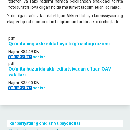
telefon va faks raqami hamda belgilangan shakldagi to‘rtta
fotosuratni ilova qilgan holda ma’lumot taqdim etishi so‘raladi.
Yuborilgan so‘rov tashkil etilgan Akkreditatsiya komissiyasining
ekspert guruhi tomonidan belgilangan tartibda ko‘rib chiqiladi.
pdf
Qo'mitaning akkreditatsiya to'g'risidagi nizomi
Hajmi:
884.49 KB
Yuklab olish
ochish
pdf
Qo'mita huzurida akkreditatsiyadan o'tgan OAV
vakillari
Hajmi:
835.00 KB
Yuklab olish
ochish
Rahbariyatning chiqish va bayonotlari