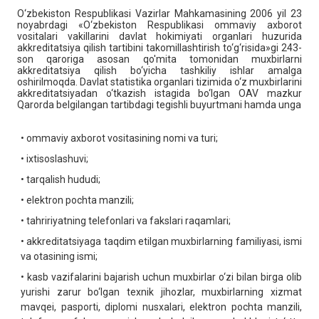
O‘zbekiston Respublikasi Vazirlar Mahkamasining 2006 yil 23
noyabrdagi «O‘zbekiston Respublikasi ommaviy axborot
vositalari vakillarini davlat hokimiyati organlari huzurida
akkreditatsiya qilish tartibini takomillashtirish to‘g‘risida»gi 243-
son qaroriga asosan qo'mita tomonidan muxbirlarni
akkreditatsiya qilish bo‘yicha tashkiliy ishlar amalga
oshirilmoqda. Davlat statistika organlari tizimida o‘z muxbirlarini
akkreditatsiyadan o‘tkazish istagida bo‘lgan OAV mazkur
Qarorda belgilangan tartibdagi tegishli buyurtmani hamda unga
• ommaviy axborot vositasining nomi va turi;
• ixtisoslashuvi;
• tarqalish hududi;
• elektron pochta manzili;
• tahririyatning telefonlari va fakslari raqamlari;
• akkreditatsiyaga taqdim etilgan muxbirlarning familiyasi, ismi
va otasining ismi;
• kasb vazifalarini bajarish uchun muxbirlar o‘zi bilan birga olib
yurishi zarur bo‘lgan texnik jihozlar, muxbirlarning xizmat
mavqei, pasporti, diplomi nusxalari, elektron pochta manzili,