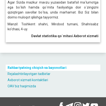
Agar Sizda mazkur mavzu yuzasidan batafsil ma`lumotga
ega bo`lish hamda qo`mita faoliyatiga doir o`zingizni
qiziqtirgan savollar bo`lsa, unda marhamat. Biz Siz bilan
doimo muloqot qilishga tayyormiz.
Manzil: Toshkent shahri, Mirobod tumani, Shahrisabz
ko‘chasi, 4-uy.
Davlat statistika qo`mitasi Axborot xizmati
Rahbariyatning chiqish va bayonotlari
Rejalashtirilayotgan tadbirlar
Axborot xizmati kontaktlari
OAV biz haqimizda