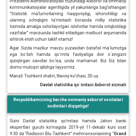
Prezidenti Administratsiyasi huzuridagi Axborot va ommaviy
kommunikatsiyalar agentligida yil yakunlariga bag‘ishlangan
“Statistik ma'lumotlarning haqqoniyligi, ishonchliligi va
ularning ochiqligini ta'minlash borasida milliy statistika
tizimida amalga oshirilayotgan islohotlar hamda istiqboldagi
vazifalar” mavzusida tashkil etiladigan matbuot anjumanida
ishtirok etish uchun taklif etamiz!
Agar Sizda mazkur mavzu yuzasidan batafsil ma`lumotga
ega bo`lish hamda qo`mita faoliyatiga doir o`zingizni
qiziqtirgan savollar bo`lsa, unda marhamat. Biz Siz bilan
doimo muloqot qilishga tayyormiz.
Manzil: Toshkent shahri, Navoiy ko‘chasi, 30-uy.
Davlat statistika qo`mitasi Axborot xizmati
Respublikamizning barcha ommaviy axborot vositalari
xodimlari diqqatiga!
Sizni Davlat statistika qo‘mitasi hamda Jahon banki
ekspertlari guruhi ko‘magida 2019-yil 11-dekabr kuni soat
9:30 da “Radisson Blu Tashkent”
mehmonxonasining “
Grand