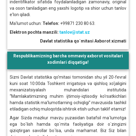
indentifikator sifatida foydalaniladigan zamonaviy, original
va oson taniladigan eng yaxshi logotip va shior uchun tanlov
e'lon qiladi.
Ma'lumot uchun:
Telefon:
+99871 230 80 63.
Elektron pochta manzili:
tanlov@stat.uz
Davlat statistika qo`mitasi Axborot xizmati
Respublikamizning barcha ommaviy axborot vositalari
xodimlari diqqatiga!
Sizni Davlat statistika qo‘mitasi tomonidan shu yil 20-fevral
kuni soat 10:00da Toshkent irrigatsiya va qishloq xo‘jaligini
mexanizatsiyalash muhandislari institutida
“Mamlakatimizning muhim ijtimoiy-iqtisodiy ko‘rsatkichlari
hamda statistik ma'lumotlarning ochiqligi” mavzusida tashkil
etiladigan ochiq muloqotda ishtirok etish uchun taklif etamiz!
Agar Sizda mazkur mavzu yuzasidan batafsil ma`lumotga
ega bo`lish hamda qo`mita faoliyatiga doir o`zingizni
qiziqtirgan savollar bo`lsa, unda marhamat. Biz Siz bilan