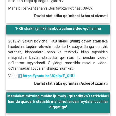
doimo muloqot qilishga tayyormiz.
Manzil: Toshkent shahri, Qori Niyoziy ko‘chasi, 39-uy.
Davlat statistika qo`mitasi Axborot xizmati
1-KB shakli (yillik) hisoboti uchun video-qo‘llanma
2019-yil yakuni bo‘yicha
1-KB shakli (yillik)
davlat statistika
hisobotini taqdim etuvchi tadbirkorlik subyektlariga qulaylik
yaratish, hisobotlarni oson va tezkorlik bilan topshirish
maqsadida Davlat statistika qo‘mitasi tomonidan video-
qo‘llanma tayyorlandi. Quyidagi manzilda mazkur video-
qo‘llanmadan foydalanishingiz mumkin:
Video➡️
https://youtu.be/JQsIpxT_QHU
Davlat statistika qo`mitasi Axborot xizmati
Mamlakatimizning muhim ijtimoiy-iqtisodiy ko‘rsatkichlari
hamda qiziqarli statistik ma’lumotlardan foydalanuvchilar
diqqatiga!