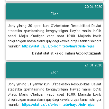
20.04.2020
E'lon
Joriy yilning 30 aprel kuni O‘zbekiston Respublikasi Davlat
statistika qo‘mitasining kengaytirilgan Hay'at majlisi bo‘lib
o‘tadi. Majlis o‘tadigan vaqt: soat 10:00. Majlisda ko‘rib
chiqiladigan masalalarni quyidagi xavola orqali tanishishingiz
mumkin:
https://stat.uz/uz/o-komitete/hayat/ish-rejasi
Davlat statistika qo`mitasi Axborot xizmati
21.01.2020
E'lon
Joriy yilning 31 yanvar kuni O‘zbekiston Respublikasi Davlat
statistika qo‘mitasining kengaytirilgan Hay'at majlisi bo‘lib
o‘tadi. Majlis o‘tadigan vaqt: soat 10:00. Majlisda ko‘rib
chiqiladigan masalalarni quyidagi xavola orqali tanishishingiz
mumkin:
https://stat.uz/uz/o-komitete/hayat/ish-rejasi