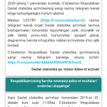
2020-yilning 1-yanvaridan boshlab, O‘zbekiston Respublikasi
Davlat statistika qo‘mitasining yangi rasmiy telegram kanali
ishga tushurilganligini ma’lum qilamiz.
Mazkur UZSTAT (
https://t.me/uzstataxborot
) rasmiy
telegram kanali orqali Davlat statistika qo’mitasi tarmoq
boshqarmalari tomonidan tayyorlangan oylik, choraklik va
yillik tahliliy press-reliz ma'lumotlari qiziqarli jadval,
diagramma hamda infografika roliklari ko’rinishida e’lon qilib
boriladi.
O‘zbekiston Respublikasi Davlat statistika qo‘mitasining
yangi rasmiy telegram kanaliga obuna bo’lish:
https://t.me/joinchat/AAAAAFR0fevV81l53iinnQ
Davlat statistika qo`mitasi Axborot xizmati
Respublikamizning barcha ommaviy axborot vositalari
xodimlari diqqatiga!
Sizni Davlat statistika qo‘mitasi tomonidan 2019-yil 25-
dekabr kuni soat 11:00da O‘zbekiston Respublikasi