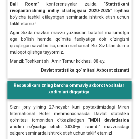
Ball
Room
” konferensiyalar zalida “
Statistikani
rivojlantirishning
milliy
strategiyasi
2020-2025
” loyihasi
bo‘yicha tashkil etilayotgan seminarda ishtirok etish uchun
taklif etamiz!
Agar Sizda mazkur mavzu yuzasidan batafsil ma`lumotga
ega bo`lish hamda qo`mita faoliyatiga doir o`zingizni
qiziqtirgan savol bo`lsa, unda marhamat. Biz Siz bilan doimo
muloqot qilishga tayyormiz.
Manzil: Toshkent sh., Amir Temur ko‘chasi, 88-uy.
Davlat statistika qo`mitasi Axborot xizmati
Respublikamizning barcha ommaviy axborot vositalari
xodimlari diqqatiga!
Sizni joriy yilning 27-noyabr kuni poytaxtimizdagi Miran
International Hotel mehmonxonasida Davlat statistika
qo‘mitasi tomonidan o‘tkaziladigan
“MDH davlatlarida
aholini ro‘yxatga olish: 2020-yil raundi”
mavzusidagi
xalqaro seminarda ishtirok etish uchun taklif etamiz!