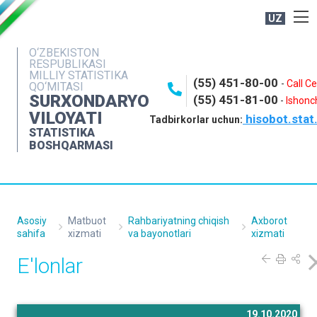
UZ
BOSHQARMA HAQIDA
O‘ZBEKISTON
RESPUBLIKASI
OCHIQ MA'LUMOTLAR
MILLIY STATISTIKA
(55) 451-80-00
-
Call C
QO‘MITASI
NASHRLAR
SURXONDARYO
(55) 451-81-00
-
Ishonch
VILOYATI
hisobot.stat
INTERAKTIV XIZMATLAR
Tadbirkorlar uchun:
STATISTIKA
MATBUOT XIZMATI
BOSHQARMASI
MUROJAATLAR
KONTAKTLAR
Asosiy
Matbuot
Rahbariyatning chiqish
Axborot
sahifa
xizmati
va bayonotlari
xizmati
E'lonlar
19.10.2020