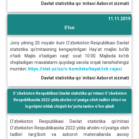
Davlat statistika qo`mitasi Axborot xizmati
11.11.2019
E'lon
Joriy yilning 20 noyabr kuni O‘zbekiston Respublikasi Davlat
statistika qo‘mitasining kengaytirilgan Hay'at majlisi bo‘lib
o‘tadi. Majlis o‘tadigan vaqt: soat 10:00. Majlisda ko‘rib
chiqiladigan masalalarni quyidagi xavola orqali tanishishingiz
mumkin:
https://stat.uz/uz/o-komitete/hayat/ish-rejasi
Davlat statistika qo`mitasi Axborot xizmati
O‘zbekiston Respublikasi Davlat statistika qo‘mitasi O‘zbekiston
Respublikasida 2022-yilda aholini ro‘yxatga olish tadbiri shiori va
logotipini ishlab chiqish bo‘yicha tanlov e'lon qiladi
O‘zbekiston Respublikasi Davlat statistika qo‘mitasi
O‘zbekiston Respublikasida 2022-yilda aholini ro‘yxatga olish
tadbiri targ‘iboti va axborot materiallarida asosiy