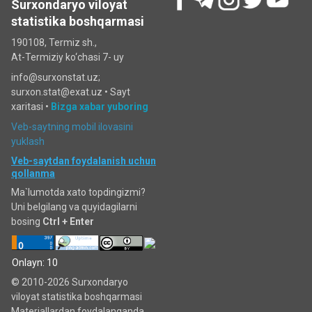
Surxondaryo viloyat
statistika boshqarmasi
190108, Termiz sh.,
At-Termiziy ko‘chasi 7- uy
info@surxonstat.uz;
surxon.stat@exat.uz •
Sayt
xaritasi
•
Bizga xabar yuboring
Veb-saytning mobil ilovasini
yuklash
Veb-saytdan foydalanish uchun
qollanma
Ma`lumotda xato topdingizmi?
Uni belgilang va quyidagilarni
bosing
Ctrl + Enter
Onlayn: 10
© 2010-2026 Surxondaryo
viloyat statistika boshqarmasi
Materiallardan foydalanganda