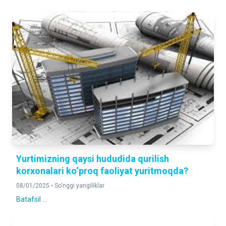
Yurtimizning qaysi hududida qurilish
korxonalari ko‘proq faoliyat yuritmoqda?
08/01/2025 •
So'nggi yangiliklar
Batafsil ...