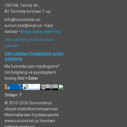
190108, Termiz sh.,
At-Termiziy ko‘chasi 7- uy
info@surxonstat.uz;
surxon.stat@exat.uz •
Sayt
xaritasi
•
Bizga xabar yuboring
Veb-saytning mobil ilovasini
yuklash
Veb-saytdan foydalanish uchun
qollanma
Ma`lumotda xato topdingizmi?
Uni belgilang va quyidagilarni
bosing
Ctrl + Enter
Onlayn: 7
© 2010-2026 Surxondaryo
viloyat statistika boshqarmasi
Materiallardan foydalanganda
www.surxonstat.uz havolani
keltirish majburiy.