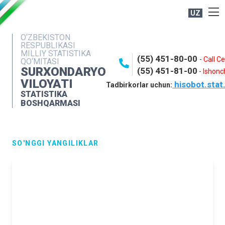
UZ
BOSHQARMA HAQIDA
O‘ZBEKISTON
RESPUBLIKASI
OCHIQ MA'LUMOTLAR
MILLIY STATISTIKA
(55) 451-80-00
-
Call C
QO‘MITASI
NASHRLAR
SURXONDARYO
(55) 451-81-00
-
Ishonch
VILOYATI
hisobot.stat
INTERAKTIV XIZMATLAR
Tadbirkorlar uchun:
STATISTIKA
MATBUOT XIZMATI
BOSHQARMASI
MUROJAATLAR
KONTAKTLAR
SO'NGGI YANGILIKLAR