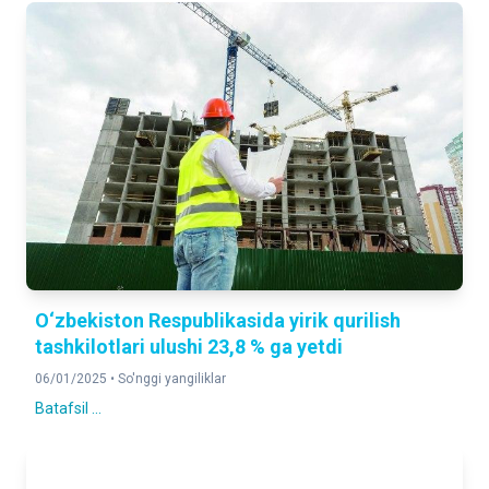
O‘zbekiston Respublikasida yirik qurilish
tashkilotlari ulushi 23,8 % ga yetdi
06/01/2025 •
So'nggi yangiliklar
Batafsil ...