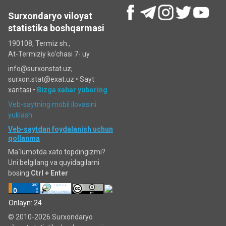
Surxondaryo viloyat
statistika boshqarmasi
190108, Termiz sh.,
At-Termiziy ko‘chasi 7- uy
info@surxonstat.uz;
surxon.stat@exat.uz •
Sayt
xaritasi
•
Bizga xabar yuboring
Veb-saytning mobil ilovasini
yuklash
Veb-saytdan foydalanish uchun
qollanma
Ma`lumotda xato topdingizmi?
Uni belgilang va quyidagilarni
bosing
Ctrl + Enter
Onlayn: 24
© 2010-2026 Surxondaryo