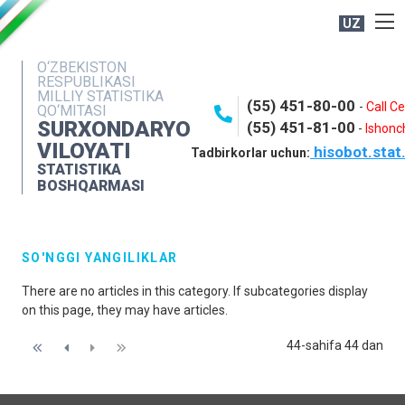
UZ
BOSHQARMA HAQIDA
O‘ZBEKISTON
RESPUBLIKASI
OCHIQ MA'LUMOTLAR
MILLIY STATISTIKA
(55) 451-80-00
-
Call C
QO‘MITASI
NASHRLAR
SURXONDARYO
(55) 451-81-00
-
Ishonch
VILOYATI
hisobot.stat
INTERAKTIV XIZMATLAR
Tadbirkorlar uchun:
STATISTIKA
MATBUOT XIZMATI
BOSHQARMASI
MUROJAATLAR
KONTAKTLAR
SO'NGGI YANGILIKLAR
There are no articles in this category. If subcategories display
on this page, they may have articles.
44-sahifa 44 dan