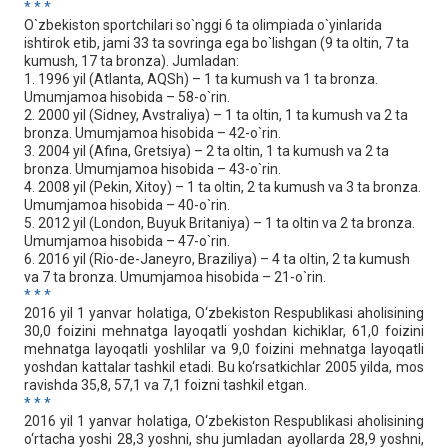
* * *
O`zbekiston sportchilari so`nggi 6 ta olimpiada o`yinlarida
ishtirok etib, jami 33 ta sovringa ega bo`lishgan (9 ta oltin, 7 ta
kumush, 17 ta bronza). Jumladan:
1. 1996 yil (Atlanta, AQSh) – 1 ta kumush va 1 ta bronza.
Umumjamoa hisobida – 58-o`rin.
2. 2000 yil (Sidney, Avstraliya) – 1 ta oltin, 1 ta kumush va 2 ta
bronza. Umumjamoa hisobida – 42-o`rin.
3. 2004 yil (Afina, Gretsiya) – 2 ta oltin, 1 ta kumush va 2 ta
bronza. Umumjamoa hisobida – 43-o`rin.
4. 2008 yil (Pekin, Xitoy) – 1 ta oltin, 2 ta kumush va 3 ta bronza.
Umumjamoa hisobida – 40-o`rin.
5. 2012 yil (London, Buyuk Britaniya) – 1 ta oltin va 2 ta bronza.
Umumjamoa hisobida – 47-o`rin.
6. 2016 yil (Rio-de-Janeyro, Braziliya) – 4 ta oltin, 2 ta kumush
va 7 ta bronza. Umumjamoa hisobida – 21-o`rin.
* * *
2016 yil 1 yanvar holatiga, O‘zbekiston Respublikasi aholisining
30,0 foizini mehnatga layoqatli yoshdan kichiklar, 61,0 foizini
mehnatga layoqatli yoshlilar va 9,0 foizini mehnatga layoqatli
yoshdan kattalar tashkil etadi. Bu ko‘rsatkichlar 2005 yilda, mos
ravishda 35,8, 57,1 va 7,1 foizni tashkil etgan.
* * *
2016 yil 1 yanvar holatiga, O‘zbekiston Respublikasi aholisining
o‘rtacha yoshi 28,3 yoshni, shu jumladan ayollarda 28,9 yoshni,