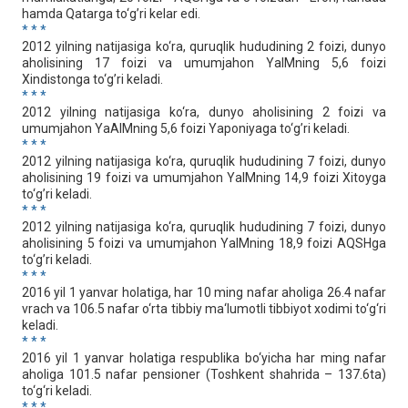
hаmdа Qаtаrgа to‘g’ri kelаr edi.
* * *
2012 yilning nаtijаsigа ko‘rа, quruqlik hududining 2 foizi, dunyo
аholisining 17 foizi vа umumjаhon YaIMning 5,6 foizi
Xindistongа to‘g’ri kelаdi.
* * *
2012 yilning nаtijаsigа ko‘rа, dunyo аholisining 2 foizi vа
umumjаhon YaAIMning 5,6 foizi Yaponiyagа to‘g’ri kelаdi.
* * *
2012 yilning nаtijаsigа ko‘rа, quruqlik hududining 7 foizi, dunyo
аholisining 19 foizi vа umumjаhon YaIMning 14,9 foizi Xitoygа
to‘g’ri kelаdi.
* * *
2012 yilning nаtijаsigа ko‘rа, quruqlik hududining 7 foizi, dunyo
аholisining 5 foizi vа umumjаhon YaIMning 18,9 foizi АQSHgа
to‘g’ri kelаdi.
* * *
2016 yil 1 yanvar holatiga, har 10 ming nafar aholiga 26.4 nafar
vrach va 106.5 nafar o‘rta tibbiy ma‘lumotli tibbiyot xodimi to‘g‘ri
keladi.
* * *
2016 yil 1 yanvar holatiga respublika bo‘yicha har ming nafar
aholiga 101.5 nafar pensioner (Toshkent shahrida – 137.6ta)
to‘g‘ri keladi.
* * *