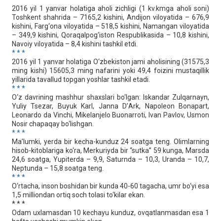
2016 yil 1 yanvar holatiga aholi zichligi (1 kv.kmga aholi soni)
Toshkent shahrida – 7165,2 kishini, Andijon viloyatida – 676,9
kishini, Farg‘ona viloyatida – 518,5 kishini, Namangan viloyatida
– 349,9 kishini, Qoraqalpog‘iston Respublikasida – 10,8 kishini,
Navoiy viloyatida – 8,4 kishini tashkil etdi.
* * *
2016 yil 1 yanvar holatiga O‘zbekiston jami aholisining (31575,3
ming kishi) 15605,3 ming nafarini yoki 49,4 foizini mustaqillik
yillarida tavallud topgan yoshlar tashkil etadi.
* * *
O‘z dаvrining mаshhur shаxslаri bo‘lgаn: Iskаndаr Zulqаrnаyn,
Yuliy Tsezаr, Buyuk Kаrl, Jаnnа D’Аrk, Nаpoleon Bonаpаrt,
Leonаrdo dа Vinchi, Mikelаnjelo Buonаrroti, Ivаn Pаvlov, Usmon
Nosir chаpаqаy bo‘lishgаn.
* * *
Mа’lumki, yerdа bir kechа-kunduz 24 soаtgа teng. Olimlаrning
hisob-kitoblаrigа ko‘rа, Merkuriydа bir “sutkа” 59 kungа, Mаrsdа
24,6 soаtgа, Yupiterdа – 9,9, Sаturndа – 10,3, Urаndа – 10,7,
Neptundа – 15,8 soаtgа teng.
* * *
O‘rtacha, inson boshidan bir kunda 40-60 tagacha, umr bo‘yi esa
1,5 milliondan ortiq soch tolasi to‘kilar ekan.
* * *
Odam uxlamasdan 10 kechayu kunduz, ovqatlanmasdan esa 1