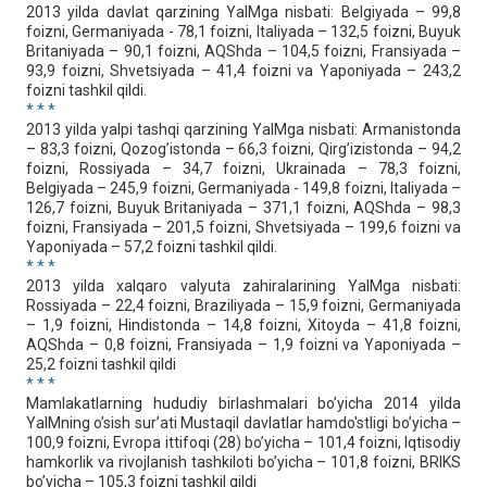
2013 yilda davlat qarzining YaIMga nisbati: Belgiyada – 99,8
foizni, Germaniyada - 78,1 foizni, Italiyada – 132,5 foizni, Buyuk
Britaniyada – 90,1 foizni, AQShda – 104,5 foizni, Fransiyada –
93,9 foizni, Shvetsiyada – 41,4 foizni va Yaponiyada – 243,2
foizni tashkil qildi.
* * *
2013 yilda yalpi tashqi qarzining YaIMga nisbati: Armanistonda
– 83,3 foizni, Qozog’istonda – 66,3 foizni, Qirg’izistonda – 94,2
foizni, Rossiyada – 34,7 foizni, Ukrainada – 78,3 foizni,
Belgiyada – 245,9 foizni, Germaniyada - 149,8 foizni, Italiyada –
126,7 foizni, Buyuk Britaniyada – 371,1 foizni, AQShda – 98,3
foizni, Fransiyada – 201,5 foizni, Shvetsiyada – 199,6 foizni va
Yaponiyada – 57,2 foizni tashkil qildi.
* * *
2013 yilda xalqaro valyuta zahiralarining YaIMga nisbati:
Rossiyada – 22,4 foizni, Braziliyada – 15,9 foizni, Germaniyada
– 1,9 foizni, Hindistonda – 14,8 foizni, Xitoyda – 41,8 foizni,
AQShda – 0,8 foizni, Fransiyada – 1,9 foizni va Yaponiyada –
25,2 foizni tashkil qildi
* * *
Mamlakatlarning hududiy birlashmalari bo’yicha 2014 yilda
YaIMning o’sish sur’ati Mustaqil davlatlar hamdo'stligi bo’yicha –
100,9 foizni, Evropa ittifoqi (28) bo’yicha – 101,4 foizni, Iqtisodiy
hamkorlik va rivojlanish tashkiloti bo’yicha – 101,8 foizni, BRIKS
bo’yicha – 105,3 foizni tashkil qildi