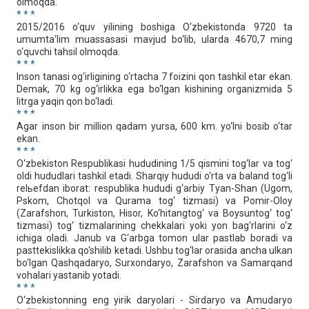
olmoqda.
* * *
2015/2016 o‘quv yilining boshiga O‘zbekistonda 9720 ta
umumta‘lim muassasasi mavjud bo‘lib, ularda 4670,7 ming
o‘quvchi tahsil olmoqda.
* * *
Inson tanasi og‘irligining o‘rtacha 7 foizini qon tashkil etar ekan.
Demak, 70 kg og‘irlikka ega bo‘lgan kishining organizmida 5
litrga yaqin qon bo‘ladi.
* * *
Agar inson bir million qadam yursa, 600 km. yo‘lni bosib o‘tar
ekan.
* * *
O‘zbekiston Respublikasi hududining 1/5 qismini tog‘lar va tog‘
oldi hududlari tashkil etadi. Sharqiy hududi o‘rta va baland tog‘li
relьefdan iborat: respublika hududi g‘arbiy Tyan-Shan (Ugom,
Pskom, Chotqol va Qurama tog‘ tizmasi) va Pomir-Oloy
(Zarafshon, Turkiston, Hisor, Ko‘hitangtog‘ va Boysuntog‘ tog‘
tizmasi) tog‘ tizmalarining chekkalari yoki yon bag‘rlarini o‘z
ichiga oladi. Janub va G‘arbga tomon ular pastlab boradi va
pasttekislikka qo‘shilib ketadi. Ushbu tog‘lar orasida ancha ulkan
bo‘lgan Qashqadaryo, Surxondaryo, Zarafshon va Samarqand
vohalari yastanib yotadi.
* * *
O‘zbekistonning eng yirik daryolari - Sirdaryo va Amudaryo