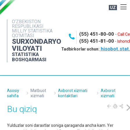
UZ
BOSHQARMA HAQIDA
O‘ZBEKISTON
RESPUBLIKASI
OCHIQ MA'LUMOTLAR
MILLIY STATISTIKA
(55) 451-80-00
-
Call C
QO‘MITASI
NASHRLAR
SURXONDARYO
(55) 451-81-00
-
Ishonch
VILOYATI
hisobot.stat
INTERAKTIV XIZMATLAR
Tadbirkorlar uchun:
STATISTIKA
MATBUOT XIZMATI
BOSHQARMASI
MUROJAATLAR
KONTAKTLAR
Asosiy
Matbuot
Axborot xizmati
Axborot
sahifa
xizmati
kontaktlari
xizmati
Bu qiziq
Yulduzlar soni daraxtlar soniga qaraganda ancha kam. Yer