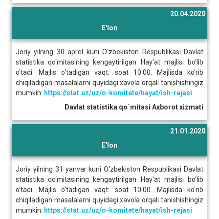
20.04.2020
E'lon
Joriy yilning 30 aprel kuni O‘zbekiston Respublikasi Davlat
statistika qo‘mitasining kengaytirilgan Hay'at majlisi bo‘lib
o‘tadi. Majlis o‘tadigan vaqt: soat 10:00. Majlisda ko‘rib
chiqiladigan masalalarni quyidagi xavola orqali tanishishingiz
mumkin:
https://stat.uz/uz/o-komitete/hayat/ish-rejasi
Davlat statistika qo`mitasi Axborot xizmati
21.01.2020
E'lon
Joriy yilning 31 yanvar kuni O‘zbekiston Respublikasi Davlat
statistika qo‘mitasining kengaytirilgan Hay'at majlisi bo‘lib
o‘tadi. Majlis o‘tadigan vaqt: soat 10:00. Majlisda ko‘rib
chiqiladigan masalalarni quyidagi xavola orqali tanishishingiz
mumkin:
https://stat.uz/uz/o-komitete/hayat/ish-rejasi