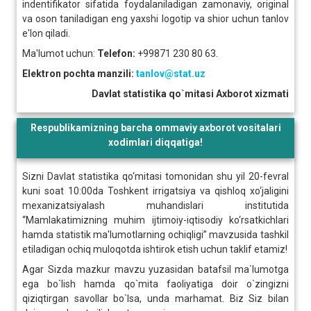
indentifikator sifatida foydalaniladigan zamonaviy, original
va oson taniladigan eng yaxshi logotip va shior uchun tanlov
e'lon qiladi.
Ma'lumot uchun:
Telefon:
+99871 230 80 63.
Elektron pochta manzili:
tanlov@stat.uz
Davlat statistika qo`mitasi Axborot xizmati
Respublikamizning barcha ommaviy axborot vositalari
xodimlari diqqatiga!
Sizni Davlat statistika qo‘mitasi tomonidan shu yil 20-fevral
kuni soat 10:00da Toshkent irrigatsiya va qishloq xo‘jaligini
mexanizatsiyalash muhandislari institutida
“Mamlakatimizning muhim ijtimoiy-iqtisodiy ko‘rsatkichlari
hamda statistik ma'lumotlarning ochiqligi” mavzusida tashkil
etiladigan ochiq muloqotda ishtirok etish uchun taklif etamiz!
Agar Sizda mazkur mavzu yuzasidan batafsil ma`lumotga
ega bo`lish hamda qo`mita faoliyatiga doir o`zingizni
qiziqtirgan savollar bo`lsa, unda marhamat. Biz Siz bilan