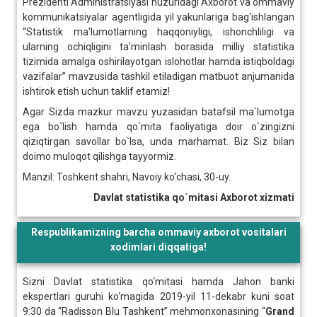
Prezidenti Administratsiyasi huzuridagi Axborot va ommaviy
kommunikatsiyalar agentligida yil yakunlariga bag‘ishlangan
“Statistik ma'lumotlarning haqqoniyligi, ishonchliligi va
ularning ochiqligini ta'minlash borasida milliy statistika
tizimida amalga oshirilayotgan islohotlar hamda istiqboldagi
vazifalar” mavzusida tashkil etiladigan matbuot anjumanida
ishtirok etish uchun taklif etamiz!
Agar Sizda mazkur mavzu yuzasidan batafsil ma`lumotga
ega bo`lish hamda qo`mita faoliyatiga doir o`zingizni
qiziqtirgan savollar bo`lsa, unda marhamat. Biz Siz bilan
doimo muloqot qilishga tayyormiz.
Manzil: Toshkent shahri, Navoiy ko‘chasi, 30-uy.
Davlat statistika qo`mitasi Axborot xizmati
Respublikamizning barcha ommaviy axborot vositalari
xodimlari diqqatiga!
Sizni Davlat statistika qo‘mitasi hamda Jahon banki
ekspertlari guruhi ko‘magida 2019-yil 11-dekabr kuni soat
9:30 da “Radisson Blu Tashkent”
mehmonxonasining “
Grand