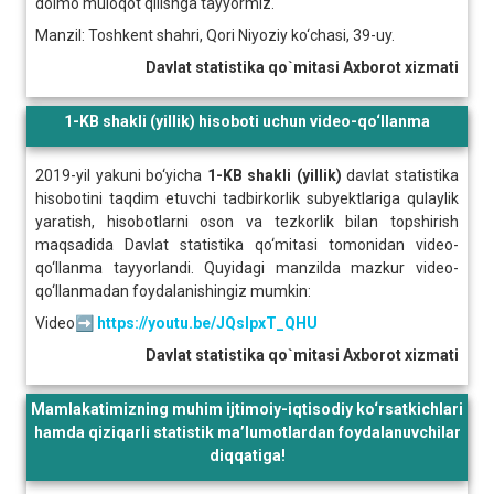
doimo muloqot qilishga tayyormiz.
Manzil: Toshkent shahri, Qori Niyoziy ko‘chasi, 39-uy.
Davlat statistika qo`mitasi Axborot xizmati
1-KB shakli (yillik) hisoboti uchun video-qo‘llanma
2019-yil yakuni bo‘yicha
1-KB shakli (yillik)
davlat statistika
hisobotini taqdim etuvchi tadbirkorlik subyektlariga qulaylik
yaratish, hisobotlarni oson va tezkorlik bilan topshirish
maqsadida Davlat statistika qo‘mitasi tomonidan video-
qo‘llanma tayyorlandi. Quyidagi manzilda mazkur video-
qo‘llanmadan foydalanishingiz mumkin:
Video➡️
https://youtu.be/JQsIpxT_QHU
Davlat statistika qo`mitasi Axborot xizmati
Mamlakatimizning muhim ijtimoiy-iqtisodiy ko‘rsatkichlari
hamda qiziqarli statistik ma’lumotlardan foydalanuvchilar
diqqatiga!