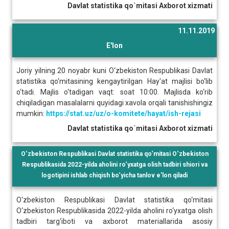
Davlat statistika qo`mitasi Axborot xizmati
11.11.2019
E'lon
Joriy yilning 20 noyabr kuni O‘zbekiston Respublikasi Davlat
statistika qo‘mitasining kengaytirilgan Hay'at majlisi bo‘lib
o‘tadi. Majlis o‘tadigan vaqt: soat 10:00. Majlisda ko‘rib
chiqiladigan masalalarni quyidagi xavola orqali tanishishingiz
mumkin:
https://stat.uz/uz/o-komitete/hayat/ish-rejasi
Davlat statistika qo`mitasi Axborot xizmati
O‘zbekiston Respublikasi Davlat statistika qo‘mitasi O‘zbekiston
Respublikasida 2022-yilda aholini ro‘yxatga olish tadbiri shiori va
logotipini ishlab chiqish bo‘yicha tanlov e'lon qiladi
O‘zbekiston Respublikasi Davlat statistika qo‘mitasi
O‘zbekiston Respublikasida 2022-yilda aholini ro‘yxatga olish
tadbiri targ‘iboti va axborot materiallarida asosiy