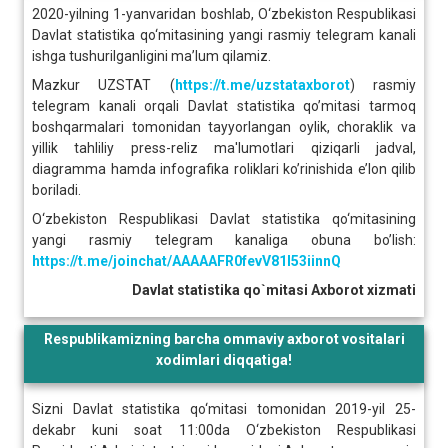
2020-yilning 1-yanvaridan boshlab, O‘zbekiston Respublikasi
Davlat statistika qo‘mitasining yangi rasmiy telegram kanali
ishga tushurilganligini ma’lum qilamiz.
Mazkur UZSTAT (
https://t.me/uzstataxborot
) rasmiy
telegram kanali orqali Davlat statistika qo’mitasi tarmoq
boshqarmalari tomonidan tayyorlangan oylik, choraklik va
yillik tahliliy press-reliz ma'lumotlari qiziqarli jadval,
diagramma hamda infografika roliklari ko’rinishida e’lon qilib
boriladi.
O‘zbekiston Respublikasi Davlat statistika qo‘mitasining
yangi rasmiy telegram kanaliga obuna bo’lish:
https://t.me/joinchat/AAAAAFR0fevV81l53iinnQ
Davlat statistika qo`mitasi Axborot xizmati
Respublikamizning barcha ommaviy axborot vositalari
xodimlari diqqatiga!
Sizni Davlat statistika qo‘mitasi tomonidan 2019-yil 25-
dekabr kuni soat 11:00da O‘zbekiston Respublikasi