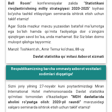
Ball
Room
” konferensiyalar zalida “
Statistikani
rivojlantirishning
milliy
strategiyasi
2020-2025
” loyihasi
bo‘yicha tashkil etilayotgan seminarda ishtirok etish uchun
taklif etamiz!
Agar Sizda mazkur mavzu yuzasidan batafsil ma`lumotga
ega bo`lish hamda qo`mita faoliyatiga doir o`zingizni
qiziqtirgan savol bo`lsa, unda marhamat. Biz Siz bilan doimo
muloqot qilishga tayyormiz.
Manzil: Toshkent sh., Amir Temur ko‘chasi, 88-uy.
Davlat statistika qo`mitasi Axborot xizmati
Respublikamizning barcha ommaviy axborot vositalari
xodimlari diqqatiga!
Sizni joriy yilning 27-noyabr kuni poytaxtimizdagi Miran
International Hotel mehmonxonasida Davlat statistika
qo‘mitasi tomonidan o‘tkaziladigan
“MDH davlatlarida
aholini ro‘yxatga olish: 2020-yil raundi”
mavzusidagi
xalqaro seminarda ishtirok etish uchun taklif etamiz!