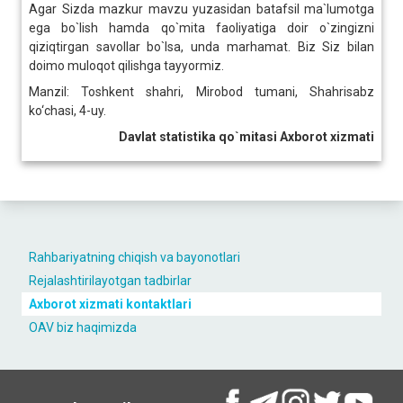
Agar Sizda mazkur mavzu yuzasidan batafsil ma`lumotga
ega bo`lish hamda qo`mita faoliyatiga doir o`zingizni
qiziqtirgan savollar bo`lsa, unda marhamat. Biz Siz bilan
doimo muloqot qilishga tayyormiz.
Manzil: Toshkent shahri, Mirobod tumani, Shahrisabz
ko‘chasi, 4-uy.
Davlat statistika qo`mitasi Axborot xizmati
Rahbariyatning chiqish va bayonotlari
Rejalashtirilayotgan tadbirlar
Axborot xizmati kontaktlari
OAV biz haqimizda