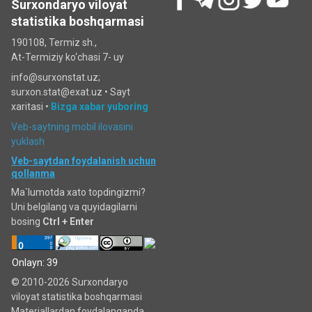
Surxondaryo viloyat
statistika boshqarmasi
190108, Termiz sh.,
At-Termiziy ko‘chasi 7- uy
info@surxonstat.uz;
surxon.stat@exat.uz •
Sayt
xaritasi
•
Bizga xabar yuboring
Veb-saytning mobil ilovasini
yuklash
Veb-saytdan foydalanish uchun
qollanma
Ma`lumotda xato topdingizmi?
Uni belgilang va quyidagilarni
bosing
Ctrl + Enter
Onlayn: 39
© 2010-2026 Surxondaryo
viloyat statistika boshqarmasi
Materiallardan foydalanganda