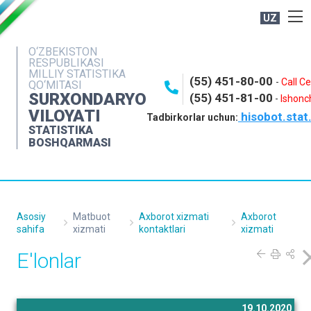
UZ
BOSHQARMA HAQIDA
O‘ZBEKISTON
RESPUBLIKASI
OCHIQ MA'LUMOTLAR
MILLIY STATISTIKA
(55) 451-80-00
-
Call C
QO‘MITASI
NASHRLAR
SURXONDARYO
(55) 451-81-00
-
Ishonch
VILOYATI
hisobot.stat
INTERAKTIV XIZMATLAR
Tadbirkorlar uchun:
STATISTIKA
MATBUOT XIZMATI
BOSHQARMASI
MUROJAATLAR
KONTAKTLAR
Asosiy
Matbuot
Axborot xizmati
Axborot
sahifa
xizmati
kontaktlari
xizmati
E'lonlar
19.10.2020