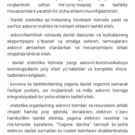
rivojlantirish uchun me`yoriy-huquqiy va tashkiliy
mexanizmlarni yaratish bo`yicha ishlarni muvofiqlashtirish;
- Davlat statistika qo`mitasining hisoblash tizimida yaxlit va
xavfsiz axborot muhitini ta`minlash ishlarini tashkil etish;
- axborotlashtirish sohasida davlat dasturlari va loyihalarining
ekspertizasini o`tkazish va amalga oshirish, tarmoqlararo
axborot almashish standartlari va mexanizmlarini ishlab
chiqishda ishtirok etish;
- davlat statistika tizimida yangi axborot-kommunikatsiya
texnologiyalarini joriy etish yo`nalishlari va kompleks chora-
tadbirlarini belgilash;
- korxona va tashkilotlarning yagona davlat registrini samarali
faoliyat yuritishi, uni rivojlantirish va milliy axborot tizimiga
integratsiyalash bo`yicha ishlarini tashkil etish;
- statistika organlarining axborot tizimlari va resurslarini ishlab
chiqish hamda joriy qilishda, idoralararo elektron o`zaro
hamkorlikni tashkil etishda, yagona elektron reestrlar va
ma`lumotlar bazalarini, “Yagona darcha” tamoyili bo`yicha
elektron davlat xizmatlari ko`rsatish tizimlarini shakllantirishda