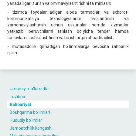
yanada ilgari surish va ommaviylashtirishni ta`minlash;
- tizimda foydalaniladigan aloqa tarmoqlari va axborot-
kommunikatsiya texnologiyalarini rivojlantirish va
zamonaviylashtirish uchun uskunalar hamda xizmatlar
yetkazib beruvchilarni tanlash bo`yicha tender hamda
tanlovlarni tashkillashtirish va bu ishlarga rahbarlik qilish;
- mutasaddilik qilinadigan bo`linmalarga bevosita rahbarlik
qilish.
Umumiy ma'lumotlar
Tuzilma
Rahbariyat
Boshqarma bo'limlari
Hududiy bo'limlar
Jamoatchilik kengashi