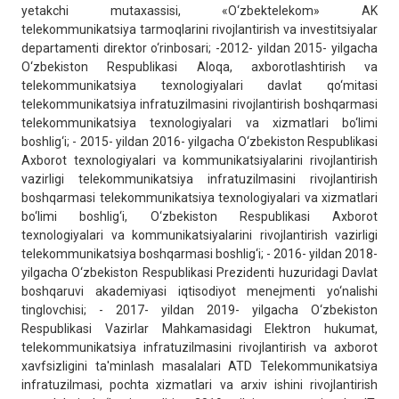
yetakchi mutaxassisi, «O‘zbektelekom» AK
telekommunikatsiya tarmoqlarini rivojlantirish va investitsiyalar
departamenti direktor o‘rinbosari; -2012- yildan 2015- yilgacha
O‘zbekiston Respublikasi Aloqa, axborotlashtirish va
telekommunikatsiya texnologiyalari davlat qo‘mitasi
telekommunikatsiya infratuzilmasini rivojlantirish boshqarmasi
telekommunikatsiya texnologiyalari va xizmatlari bo‘limi
boshlig‘i; - 2015- yildan 2016- yilgacha O‘zbekiston Respublikasi
Axborot texnologiyalari va kommunikatsiyalarini rivojlantirish
vazirligi telekommunikatsiya infratuzilmasini rivojlantirish
boshqarmasi telekommunikatsiya texnologiyalari va xizmatlari
bo‘limi boshlig‘i, O‘zbekiston Respublikasi Axborot
texnologiyalari va kommunikatsiyalarini rivojlantirish vazirligi
telekommunikatsiya boshqarmasi boshlig‘i; - 2016- yildan 2018-
yilgacha O‘zbekiston Respublikasi Prezidenti huzuridagi Davlat
boshqaruvi akademiyasi iqtisodiyot menejmenti yo‘nalishi
tinglovchisi; - 2017- yildan 2019- yilgacha O‘zbekiston
Respublikasi Vazirlar Mahkamasidagi Elektron hukumat,
telekommunikatsiya infratuzilmasini rivojlantirish va axborot
xavfsizligini ta'minlash masalalari ATD Telekommunikatsiya
infratuzilmasi, pochta xizmatlari va arxiv ishini rivojlantirish