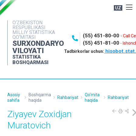
UZ
BOSHQARMA HAQIDA
O‘ZBEKISTON
RESPUBLIKASI
OCHIQ MA'LUMOTLAR
MILLIY STATISTIKA
(55) 451-80-00
-
Call C
QO‘MITASI
NASHRLAR
SURXONDARYO
(55) 451-81-00
-
Ishonch
VILOYATI
hisobot.stat
INTERAKTIV XIZMATLAR
Tadbirkorlar uchun:
STATISTIKA
MATBUOT XIZMATI
BOSHQARMASI
MUROJAATLAR
KONTAKTLAR
Asosiy
Boshqarma
Qo'mita
Rahbariyat
Rahbariyat
sahifa
haqida
haqida
Ziyayev Zoxidjan
Muratovich