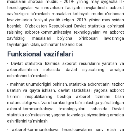
masalalari sho‘basi mudiri; - 2019- yilning may oyigacha IT-
texnologiyalar va innovatsion faoliyatni rivojlantirish, axborot
xavfsizligini ta'minlash masalalari kotibiyati mudiri o‘rinbosari
lavozimlarida faoliyat yuritib kelgan. 2019- yilning may oyidan
boshlab, O‘zbekiston Respublikasi Davlat statistika qo‘mitasi
raisining axborot-kommunikatsiya texnologiyalari va axborot
xavfsizligi masalalari bo‘yicha o‘rinbosari lavozimiga
tayinlangan. Oilali, uch nafar farzandi bor.
Funksional vazifalari
- Davlat statistika tizimida axborot resurslarini yaratish va
axborotlashtirish sohasida davlat siyosatining amalga
oshirilishini ta`minlash;
- mehnat unumdorligini oshirish, statistika axborotlarini tezkor
uzatish va qayta ishlash, davlat statistikasi yagona axborot
tizimini respublikaning boshqa axborot tizimlari bilan
mutanosibligi va o`zaro hamkorligini ta`minlashga yo`naltirilgan
axborot-kommunikatsiya texnologiyalari sohasida Davlat
statistika qo`mitasining yagona texnologik siyosatining amalga
oshirilishini ta`minlash;
- axborot-kommunikatsiya texnologiyalarini joriy etish va