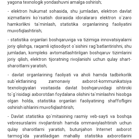
yagona texnologik yondashuvni amalga oshirish;
- elektron hukumat sohasida, shu jumladan, elektron davlat
xizmatlarini ko`rsatish doirasida idoralararo elektron o`zaro
hamkorlikni ta`minlash, statistika organlarining faoliyatini
muvofiqlashtirish;
- statistika organlari boshqaruviga va tizimiga innovatsiyalarni
joriy qilishga, raqamli iqtisodiyot o`sishini rag`batlantirishni, shu
jumladan, kompleks avtomatlashtirilgan boshqaruv tizimlarini
joriy qilish, elektron tijoratning rivojlanishi uchun qulay shart-
sharoitlarni yaratish;
- davlat organlarining faoliyati va aholi hamda tadbirkorlik
sub`ektlarining zamonaviy axborot-kommunikatsiya
texnologiyalari vositasida davlat boshqaruvidagi ishtiroki
to`g`risidagi axborotdan foydalana olishini ta`minlashni hisobga
olgan holda, statistika organlari faoliyatining shaffofligini
oshirish ishlarini muvofiqlashtirish;
- Davlat statistika qo`mitasining rasmiy veb-sayti va boshqa
vebresurslarini rivojlantirish hamda ommaviylashtirish uchun
qulay sharoitlarni yaratish, butunjahon Internet axborot
tarmog`ida yaratiladigan mahalliy statistika axborotlarini