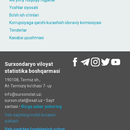
Me’yoriy huquqiy hujjatlar
Yoshlar siyosati
Bo'sh ish o'rinlari
Korrupsiyaga qarshi kurashish idoraviy komissiyasi
Tenderlar
Kasaba uyushmasi
Surxondaryo viloyat
statistika boshqarmasi
190108, Termiz sh.,
At-Termiziy ko‘chasi 7- uy
info@surxonstat.uz;
surxon.stat@exat.uz •
Sayt
xaritasi
•
Bizga xabar yuboring
Veb-saytning mobil ilovasini
yuklash
Veb-saytdan foydalanish uchun