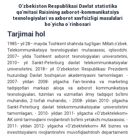
O‘zbekiston Respublikаsi Dаvlаt stаtistikа
qo‘mitаsi Rаisining axborot-kommunikatsiya
texnologiyalari va axborot xavfsizligi masalalari
bo`yicha o`rinbosari
Tarjimai hol
1985– yil 28– mayda Toshkent shahrida tug‘ilgan. Millati o‘zbek.
Telekommunikatsiya texnologiyalari mutaxassisi, iqtisodchi.
2007– yilda Toshkent axborot texnologiyalari universitetini,
2010– yil Sankt-Peterburg davlat telekommunikatsiyalar
universitetini, 2018– yil O‘zbekiston Respublikasi Prezidenti
huzuridagi Davlat boshqaruvi akademiyasini tamomlagan. -
2007- yildan 2008- yilgacha Fan-texnika va marketing
tadqiqotlari markazi aloqa va axborot kommunikatsiya
texnologiyalari, tizimlari va xizmatlari ilmiy tadqiqot bo‘limi
muhandisi, 2-toifali muhandis; - 2008- yildan 2010- yilgacha
Sankt-Peterburg davlat telekommunikatsiyalar universitetini
tamomlagan; - 2010- yildan 2011- yilgacha «O‘zbektelekom»
AK simli tarmoqlarni rivojlantirish bo‘limi yetakchi mutaxassisi; -
2011- yildan 2012- yilgacha «O‘zbektelekom» AK biznes va
investitsiyalarni rivojlantirishni muvofiqlashtirish departamenti