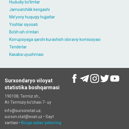
Hududiy bo'limlar
Jamoatchilik kengashi
Me’yoriy huquqiy hujjatlar
Yoshlar siyosati
Bo'sh ish o'rinlari
Korrupsiyaga qarshi kurashish idoraviy komissiyasi
Tenderlar
Kasaba uyushmasi
Surxondaryo viloyat
statistika boshqarmasi
190108, Termiz sh.,
At-Termiziy ko‘chasi 7- uy
info@surxonstat.uz;
surxon.stat@exat.uz •
Sayt
xaritasi
•
Bizga xabar yuboring