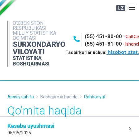
UZ
BOSHQARMA HAQIDA
O‘ZBEKISTON
RESPUBLIKASI
OCHIQ MA'LUMOTLAR
MILLIY STATISTIKA
(55) 451-80-00
-
Call C
QO‘MITASI
NASHRLAR
SURXONDARYO
(55) 451-81-00
-
Ishonch
VILOYATI
hisobot.stat
INTERAKTIV XIZMATLAR
Tadbirkorlar uchun:
STATISTIKA
MATBUOT XIZMATI
BOSHQARMASI
MUROJAATLAR
KONTAKTLAR
Asosiy sahifa
Boshqarma haqida
Rahbariyat
Qo'mita haqida
Kasaba uyushmasi
05/05/2025