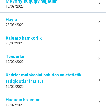
Me'yoriy-huquqiy hujjatlar
10/09/2020
Hay`at
28/08/2020
Xalqaro hamkorlik
27/07/2020
Tenderlar
19/02/2020
Kаdrlаr malakasini oshirish vа stаtistik
tаdqiqotlаr instituti
19/02/2020
Hududiy bo'limlar
19/02/2020