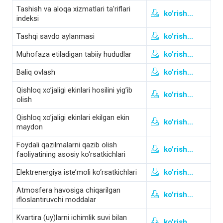
Tashish va aloqa xizmatlari ta'riflari
ko'rish...
indeksi
Tashqi savdo aylanmasi
ko'rish...
Muhofaza etiladigan tabiiy hududlar
ko'rish...
Baliq ovlash
ko'rish...
Qishloq xo’jaligi ekinlari hosilini yig’ib
ko'rish...
olish
Qishloq xo’jaligi ekinlari ekilgan ekin
ko'rish...
maydon
Foydali qazilmalarni qazib olish
ko'rish...
faoliyatining asosiy ko‘rsatkichlari
Elektrenergiya iste’moli ko‘rsatkichlari
ko'rish...
Atmosfera havosiga chiqarilgan
ko'rish...
ifloslantiruvchi moddalar
Kvartira (uy)larni ichimlik suvi bilan
ko'rish...