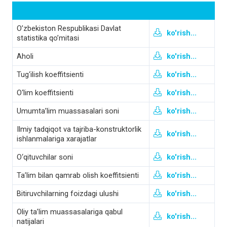
O’zbekiston Respublikasi Davlat
ko'rish...
statistika qo’mitasi
Aholi
ko'rish...
Tug‘ilish koeffitsienti
ko'rish...
O‘lim koeffitsienti
ko'rish...
Umumta’lim muassasalari soni
ko'rish...
Ilmiy tadqiqot va tajriba-konstruktorlik
ko'rish...
ishlanmalariga xarajatlar
O‘qituvchilar soni
ko'rish...
Ta’lim bilan qamrab olish koeffitsienti
ko'rish...
Bitiruvchilarning foizdagi ulushi
ko'rish...
Oliy ta’lim muassasalariga qabul
ko'rish...
natijalari