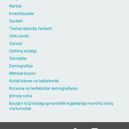
Narxlar
Investitsiyalar
Qurilish
Tashqi iqtisodiy faoliyat
Ichki savdo
Sanoat
Qishloq xo‘jaligi
Xizmatlar
Demografiya
Mehnat bozori
Kichik biznes va tadbirkorlik
Korxona va tashkilotlar demografiyasi
Ijtimoiy soha
Byudjet to‘g‘risidagi qonunchilik hujjatlariga muvofiq ochiq
maʼlumotlar