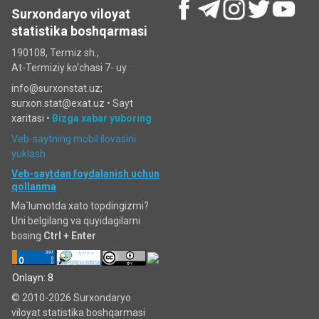
Surxondaryo viloyat
statistika boshqarmasi
190108, Termiz sh.,
At-Termiziy ko‘chasi 7- uy
info@surxonstat.uz;
surxon.stat@exat.uz •
Sayt
xaritasi
•
Bizga xabar yuboring
Veb-saytning mobil ilovasini
yuklash
Veb-saytdan foydalanish uchun
qollanma
Ma`lumotda xato topdingizmi?
Uni belgilang va quyidagilarni
bosing
Ctrl + Enter
Onlayn: 8
© 2010-2026 Surxondaryo
viloyat statistika boshqarmasi