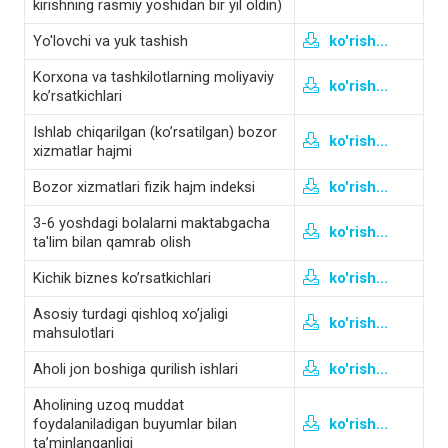
kirishning rasmiy yoshidan bir yil oldin)
Yo'lovchi va yuk tashish
ko'rish...
Korхona va tashkilotlarning moliyaviy
ko'rish...
ko’rsatkichlari
Ishlab chiqarilgan (koʼrsatilgan) bozor
ko'rish...
xizmatlar hajmi
Bozor xizmatlari fizik hajm indeksi
ko'rish...
3-6 yoshdagi bolalarni maktabgacha
ko'rish...
ta'lim bilan qamrab olish
Kichik biznes ko’rsatkichlari
ko'rish...
Asosiy turdagi qishloq xo’jaligi
ko'rish...
mahsulotlari
Aholi jon boshiga qurilish ishlari
ko'rish...
Aholining uzoq muddat
foydalaniladigan buyumlar bilan
ko'rish...
ta’minlanganligi