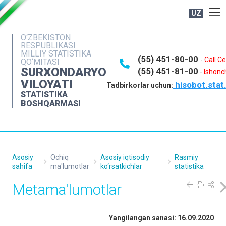
UZ
BOSHQARMA HAQIDA
O‘ZBEKISTON
RESPUBLIKASI
OCHIQ MA'LUMOTLAR
MILLIY STATISTIKA
(55) 451-80-00
-
Call C
QO‘MITASI
NASHRLAR
SURXONDARYO
(55) 451-81-00
-
Ishonch
VILOYATI
hisobot.stat
INTERAKTIV XIZMATLAR
Tadbirkorlar uchun:
STATISTIKA
MATBUOT XIZMATI
BOSHQARMASI
MUROJAATLAR
KONTAKTLAR
Asosiy
Ochiq
Asosiy iqtisodiy
Rasmiy
sahifa
ma'lumotlar
ko‘rsatkichlar
statistika
Metama'lumotlar
Yangilangan sanasi: 16.09.2020