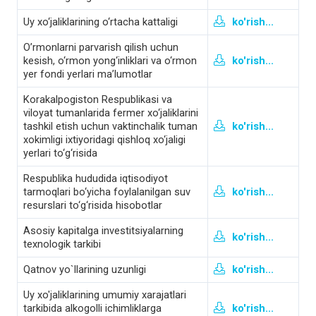
Uy xo‘jaliklarining o‘rtacha kattaligi
ko'rish...
O’rmonlarni parvarish qilish uchun
kesish, o‘rmon yong‘inliklari va o‘rmon
ko'rish...
yer fondi yerlari ma’lumotlar
Korakalpogiston Respublikasi va
viloyat tumanlarida fermer xo‘jaliklarini
tashkil etish uchun vaktinchalik tuman
ko'rish...
xokimligi ixtiyoridagi qishloq xo‘jaligi
yerlari to‘g‘risida
Respublika hududida iqtisodiyot
tarmoqlari bo‘yicha foylalanilgan suv
ko'rish...
resurslari to‘g‘risida hisobotlar
Asosiy kapitalga investitsiyalarning
ko'rish...
texnologik tarkibi
Qatnov yo`llarining uzunligi
ko'rish...
Uy xo'jaliklarining umumiy xarajatlari
tarkibida alkogolli ichimliklarga
ko'rish...