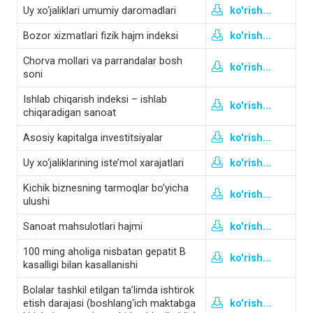
Uy xo‘jaliklari umumiy daromadlari
ko'rish...
Bozor xizmatlari fizik hajm indeksi
ko'rish...
Chorva mollari va parrandalar bosh
ko'rish...
soni
Ishlab chiqarish indeksi – ishlab
ko'rish...
chiqaradigan sanoat
Asosiy kapitalga investitsiyalar
ko'rish...
Uy xo‘jaliklarining iste’mol xarajatlari
ko'rish...
Kichik biznesning tarmoqlar bo'yicha
ko'rish...
ulushi
Sanoat mahsulotlari hajmi
ko'rish...
100 ming aholiga nisbatan gepatit B
ko'rish...
kasalligi bilan kasallanishi
Bolalar tashkil etilgan ta’limda ishtirok
etish darajasi (boshlang‘ich maktabga
ko'rish...