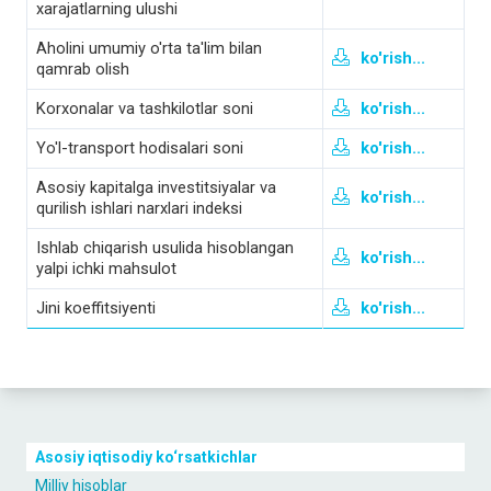
xarajatlarning ulushi
Aholini umumiy o'rta ta'lim bilan
ko'rish...
qamrab olish
Korxonalar va tashkilotlar soni
ko'rish...
Yo'l-transport hodisalari soni
ko'rish...
Asosiy kapitalga investitsiyalar va
ko'rish...
qurilish ishlari narxlari indeksi
Ishlab chiqarish usulida hisoblangan
ko'rish...
yalpi ichki mahsulot
Jini koeffitsiyenti
ko'rish...
Asosiy iqtisodiy ko‘rsatkichlar
Milliy hisoblar