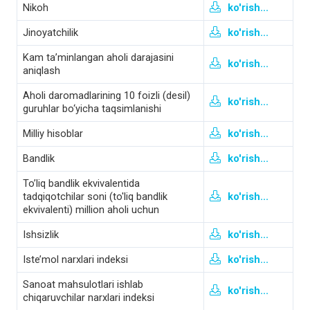
Nikoh
ko'rish...
Jinoyatchilik
ko'rish...
Kam ta’minlangan aholi darajasini
ko'rish...
aniqlash
Aholi daromadlarining 10 foizli (desil)
ko'rish...
guruhlar bo‘yicha taqsimlanishi
Milliy hisoblar
ko'rish...
Bandlik
ko'rish...
To’liq bandlik ekvivalentida
tadqiqotchilar soni (to'liq bandlik
ko'rish...
ekvivalenti) million aholi uchun
Ishsizlik
ko'rish...
Iste’mol narxlari indeksi
ko'rish...
Sanoat mahsulotlari ishlab
ko'rish...
chiqaruvchilar narxlari indeksi