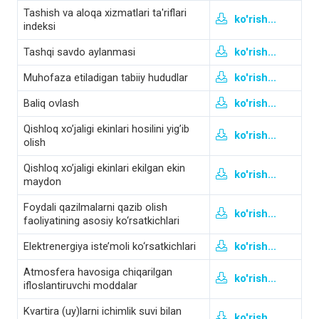
Tashish va aloqa xizmatlari ta'riflari
ko'rish...
indeksi
Tashqi savdo aylanmasi
ko'rish...
Muhofaza etiladigan tabiiy hududlar
ko'rish...
Baliq ovlash
ko'rish...
Qishloq xo’jaligi ekinlari hosilini yig’ib
ko'rish...
olish
Qishloq xo’jaligi ekinlari ekilgan ekin
ko'rish...
maydon
Foydali qazilmalarni qazib olish
ko'rish...
faoliyatining asosiy ko‘rsatkichlari
Elektrenergiya iste’moli ko‘rsatkichlari
ko'rish...
Atmosfera havosiga chiqarilgan
ko'rish...
ifloslantiruvchi moddalar
Kvartira (uy)larni ichimlik suvi bilan
ko'rish...