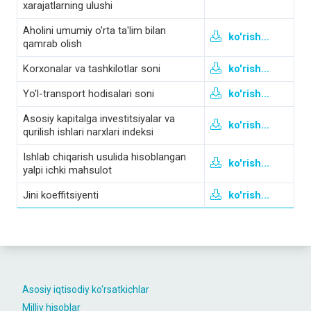
xarajatlarning ulushi
Aholini umumiy o'rta ta'lim bilan
ko'rish...
qamrab olish
Korxonalar va tashkilotlar soni
ko'rish...
Yo'l-transport hodisalari soni
ko'rish...
Asosiy kapitalga investitsiyalar va
ko'rish...
qurilish ishlari narxlari indeksi
Ishlab chiqarish usulida hisoblangan
ko'rish...
yalpi ichki mahsulot
Jini koeffitsiyenti
ko'rish...
Asosiy iqtisodiy ko‘rsatkichlar
Milliy hisoblar