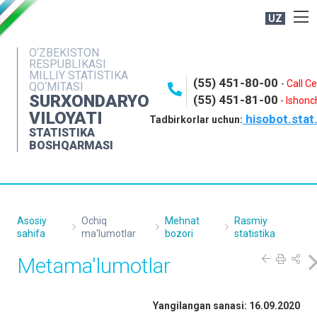
UZ
BOSHQARMA HAQIDA
O‘ZBEKISTON
RESPUBLIKASI
OCHIQ MA'LUMOTLAR
MILLIY STATISTIKA
(55) 451-80-00
-
Call C
QO‘MITASI
NASHRLAR
SURXONDARYO
(55) 451-81-00
-
Ishonch
VILOYATI
hisobot.stat
INTERAKTIV XIZMATLAR
Tadbirkorlar uchun:
STATISTIKA
MATBUOT XIZMATI
BOSHQARMASI
MUROJAATLAR
KONTAKTLAR
Asosiy
Ochiq
Mehnat
Rasmiy
sahifa
ma'lumotlar
bozori
statistika
Metama'lumotlar
Yangilangan sanasi: 16.09.2020