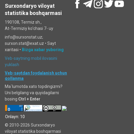
Surxondaryo viloyat
statistika boshqarmasi
190108, Termiz sh.,
At-Termiziy ko‘chasi 7- uy
info@surxonstat.uz;
surxon.stat@exat.uz •
Sayt
xaritasi
•
Bizga xabar yuboring
Veb-saytning mobil ilovasini
yuklash
Veb-saytdan foydalanish uchun
qollanma
Ma`lumotda xato topdingizmi?
Uni belgilang va quyidagilarni
bosing
Ctrl + Enter
Onlayn: 10
© 2010-2026 Surxondaryo
viloyat statistika boshqarmasi