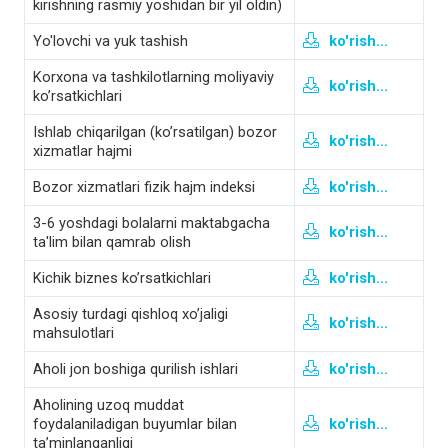
kirishning rasmiy yoshidan bir yil oldin)
Yo'lovchi va yuk tashish
ko'rish...
Korхona va tashkilotlarning moliyaviy
ko'rish...
ko’rsatkichlari
Ishlab chiqarilgan (koʼrsatilgan) bozor
ko'rish...
xizmatlar hajmi
Bozor xizmatlari fizik hajm indeksi
ko'rish...
3-6 yoshdagi bolalarni maktabgacha
ko'rish...
ta'lim bilan qamrab olish
Kichik biznes ko’rsatkichlari
ko'rish...
Asosiy turdagi qishloq xo’jaligi
ko'rish...
mahsulotlari
Aholi jon boshiga qurilish ishlari
ko'rish...
Aholining uzoq muddat
foydalaniladigan buyumlar bilan
ko'rish...
ta’minlanganligi