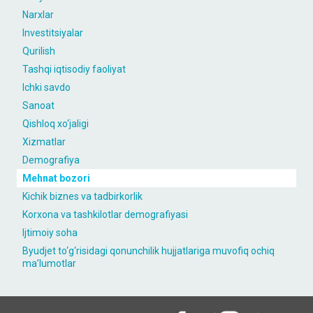
Narxlar
Investitsiyalar
Qurilish
Tashqi iqtisodiy faoliyat
Ichki savdo
Sanoat
Qishloq xo‘jaligi
Xizmatlar
Demografiya
Mehnat bozori
Kichik biznes va tadbirkorlik
Korxona va tashkilotlar demografiyasi
Ijtimoiy soha
Byudjet to‘g‘risidagi qonunchilik hujjatlariga muvofiq ochiq
maʼlumotlar