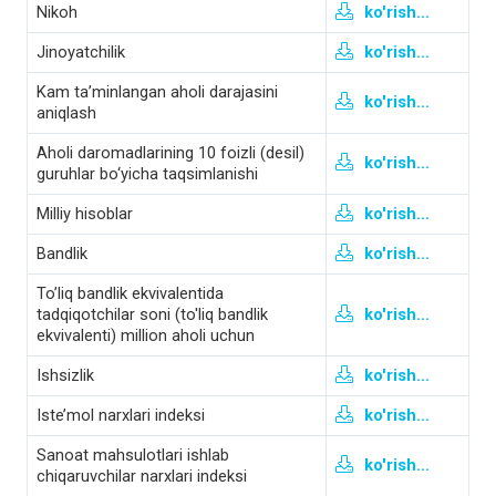
Nikoh
ko'rish...
Jinoyatchilik
ko'rish...
Kam ta’minlangan aholi darajasini
ko'rish...
aniqlash
Aholi daromadlarining 10 foizli (desil)
ko'rish...
guruhlar bo‘yicha taqsimlanishi
Milliy hisoblar
ko'rish...
Bandlik
ko'rish...
To’liq bandlik ekvivalentida
tadqiqotchilar soni (to'liq bandlik
ko'rish...
ekvivalenti) million aholi uchun
Ishsizlik
ko'rish...
Iste’mol narxlari indeksi
ko'rish...
Sanoat mahsulotlari ishlab
ko'rish...
chiqaruvchilar narxlari indeksi