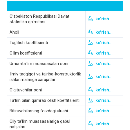
O’zbekiston Respublikasi Davlat
ko'rish...
statistika qo’mitasi
Aholi
ko'rish...
Tug‘ilish koeffitsienti
ko'rish...
O‘lim koeffitsienti
ko'rish...
Umumta’lim muassasalari soni
ko'rish...
Ilmiy tadqiqot va tajriba-konstruktorlik
ko'rish...
ishlanmalariga xarajatlar
O‘qituvchilar soni
ko'rish...
Ta’lim bilan qamrab olish koeffitsienti
ko'rish...
Bitiruvchilarning foizdagi ulushi
ko'rish...
Oliy ta’lim muassasalariga qabul
ko'rish...
natijalari