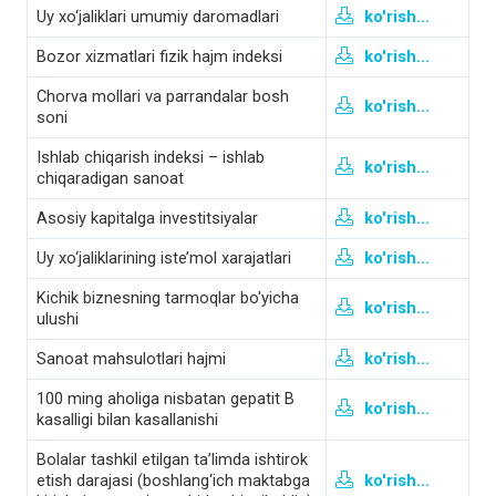
Uy xo‘jaliklari umumiy daromadlari
ko'rish...
Bozor xizmatlari fizik hajm indeksi
ko'rish...
Chorva mollari va parrandalar bosh
ko'rish...
soni
Ishlab chiqarish indeksi – ishlab
ko'rish...
chiqaradigan sanoat
Asosiy kapitalga investitsiyalar
ko'rish...
Uy xo‘jaliklarining iste’mol xarajatlari
ko'rish...
Kichik biznesning tarmoqlar bo'yicha
ko'rish...
ulushi
Sanoat mahsulotlari hajmi
ko'rish...
100 ming aholiga nisbatan gepatit B
ko'rish...
kasalligi bilan kasallanishi
Bolalar tashkil etilgan ta’limda ishtirok
etish darajasi (boshlang‘ich maktabga
ko'rish...