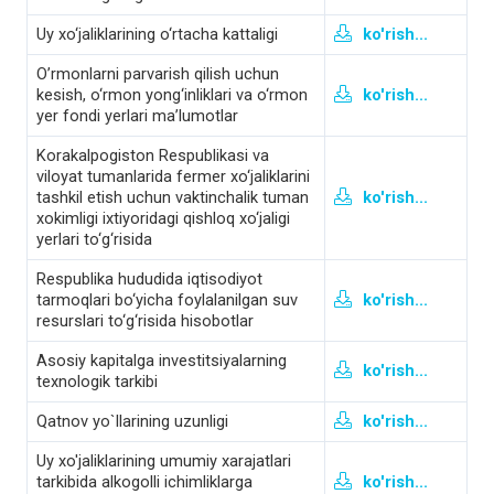
Uy xo‘jaliklarining o‘rtacha kattaligi
ko'rish...
O’rmonlarni parvarish qilish uchun
kesish, o‘rmon yong‘inliklari va o‘rmon
ko'rish...
yer fondi yerlari ma’lumotlar
Korakalpogiston Respublikasi va
viloyat tumanlarida fermer xo‘jaliklarini
tashkil etish uchun vaktinchalik tuman
ko'rish...
xokimligi ixtiyoridagi qishloq xo‘jaligi
yerlari to‘g‘risida
Respublika hududida iqtisodiyot
tarmoqlari bo‘yicha foylalanilgan suv
ko'rish...
resurslari to‘g‘risida hisobotlar
Asosiy kapitalga investitsiyalarning
ko'rish...
texnologik tarkibi
Qatnov yo`llarining uzunligi
ko'rish...
Uy xo'jaliklarining umumiy xarajatlari
tarkibida alkogolli ichimliklarga
ko'rish...