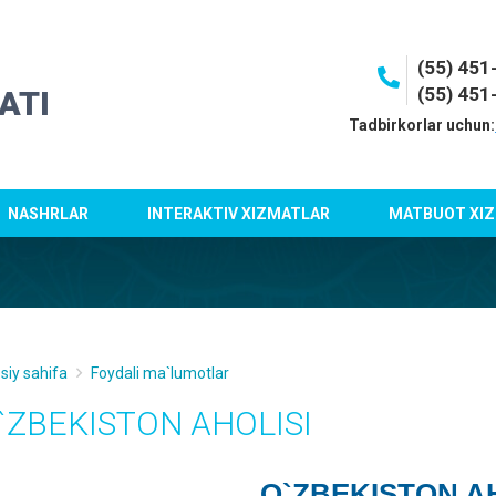
(55) 45
(55) 451
ATI
Tadbirkorlar uchun:
NASHRLAR
INTERAKTIV XIZMATLAR
MATBUOT XIZ
siy sahifa
Foydali ma`lumotlar
`ZBEKISTON AHOLISI
O`ZBEKISTON A