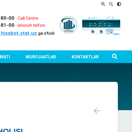
1-80-00
-
Call Centre
-81-00
-
Ishonch telfoni
hisobot.stat.uz
ga o'tish
MATI
MUROJAATLAR
KONTAKTLAR
HOLISI