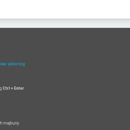
abar yuboring
ng
Ctrl + Enter
h majburiy.