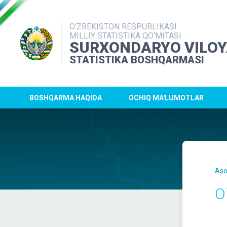
O‘ZBEKISTON RESPUBLIKASI
MILLIY STATISTIKA QO‘MITASI
SURXONDARYO VILOY
STATISTIKA BOSHQARMASI
BOSHQARMA HAQIDA
OCHIQ MA'LUMOTLAR
Aso
O