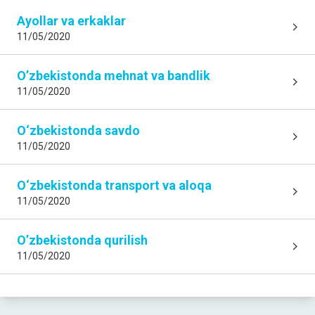
2025-yilning yanvar-iyun oyiga nisbatan foizda
Ayollar va erkaklar
11/05/2020
YO'LOVCHI AYLANMASI
104,2 %
O’zbekistonda mehnat va bandlik
2025-yilning yanvar-iyun oyiga nisbatan foizda
11/05/2020
CHAKANA TOVAR AYLANMASI
O‘zbekistondа sаvdo
119,2 %
11/05/2020
2025-yilning yanvar-iyun oyiga nisbatan foizda
O‘zbekistondа trаnsport vа аloqа
XIZMATLAR
115,6 %
11/05/2020
2025-yilning yanvar-iyun oyiga nisbatan foizda
O’zbekistonda qurilish
DOIMIY AHOLI SONI
11/05/2020
3,023,966
2026-yil 1-iyul holatiga