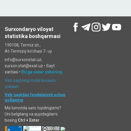
Surxondaryo viloyat
statistika boshqarmasi
190108, Termiz sh.,
At-Termiziy ko‘chasi 7- uy
info@surxonstat.uz;
surxon.stat@exat.uz •
Sayt
xaritasi
•
Bizga xabar yuboring
Veb-saytning mobil ilovasini
yuklash
Veb-saytdan foydalanish uchun
qollanma
Ma`lumotda xato topdingizmi?
Uni belgilang va quyidagilarni
bosing
Ctrl + Enter