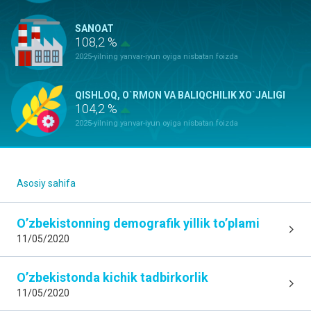
SANOAT
108,2 %
2025-yilning yanvar-iyun oyiga nisbatan foizda
QISHLOQ, O`RMON VA BALIQCHILIK XO`JALIGI
104,2 %
2025-yilning yanvar-iyun oyiga nisbatan foizda
ASOSIY KAPITALGA KIRITILGAN
INVESTITSIYALAR
182,5 %
Asosiy sahifa
2025-yilning yanvar-iyun oyiga nisbatan foizda
O’zbekistonning demografik yillik to’plami
QURILISH ISHLARI
11/05/2020
119,7 %
2025-yilning yanvar-iyun oyiga nisbatan foizda
O’zbekistonda kichik tadbirkorlik
11/05/2020
YUK AYLANMASI
109,8 %