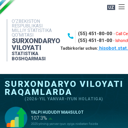
UZ
BOSHQARMA HAQIDA
O‘ZBEKISTON
RESPUBLIKASI
OCHIQ MA'LUMOTLAR
MILLIY STATISTIKA
(55) 451-80-00
-
Call C
QO‘MITASI
NASHRLAR
SURXONDARYO
(55) 451-81-00
-
Ishonch
VILOYATI
hisobot.stat
INTERAKTIV XIZMATLAR
Tadbirkorlar uchun:
STATISTIKA
MATBUOT XIZMATI
BOSHQARMASI
MUROJAATLAR
KONTAKTLAR
SURXONDARYO VILOYATI
RAQAMLARDA
(2026-YIL YANVAR-IYUN HOLATIGA)
YALPI HUDUDIY MAHSULOT
107.3%
2025-yilning yanvar-iyun oyiga nisbatan foizda